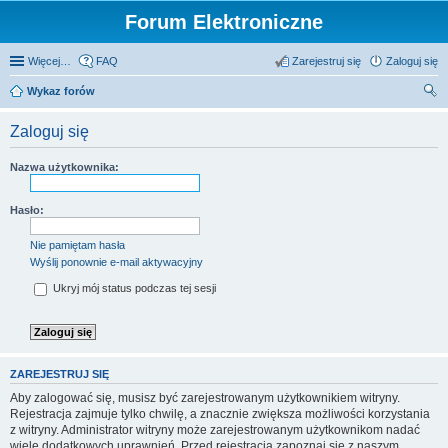
Forum Elektroniczne
Więcej…
FAQ
Zarejestruj się
Zaloguj się
Wykaz forów
zu
Zaloguj się
kaj
Nazwa użytkownika:
Hasło:
Nie pamiętam hasła
Wyślij ponownie e-mail aktywacyjny
Ukryj mój status podczas tej sesji
ZAREJESTRUJ SIĘ
Aby zalogować się, musisz być zarejestrowanym użytkownikiem witryny.
Rejestracja zajmuje tylko chwilę, a znacznie zwiększa możliwości korzystania
z witryny. Administrator witryny może zarejestrowanym użytkownikom nadać
wiele dodatkowych uprawnień. Przed rejestracją zapoznaj się z naszym