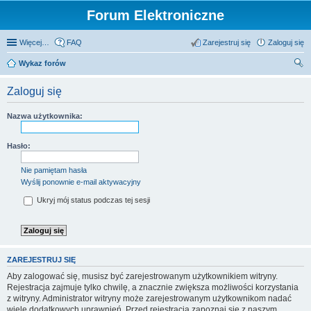
Forum Elektroniczne
Więcej…
FAQ
Zarejestruj się
Zaloguj się
Wykaz forów
zu
Zaloguj się
kaj
Nazwa użytkownika:
Hasło:
Nie pamiętam hasła
Wyślij ponownie e-mail aktywacyjny
Ukryj mój status podczas tej sesji
ZAREJESTRUJ SIĘ
Aby zalogować się, musisz być zarejestrowanym użytkownikiem witryny.
Rejestracja zajmuje tylko chwilę, a znacznie zwiększa możliwości korzystania
z witryny. Administrator witryny może zarejestrowanym użytkownikom nadać
wiele dodatkowych uprawnień. Przed rejestracją zapoznaj się z naszym