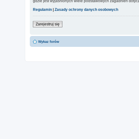
gdzie jest wyjaśnionych wiele podstawowych zagadnień dotycz
Regulamin
|
Zasady ochrony danych osobowych
Zarejestruj się
Wykaz forów