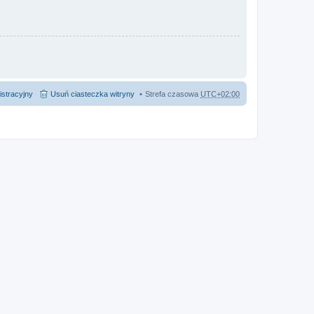
istracyjny
Usuń ciasteczka witryny
Strefa czasowa
UTC+02:00