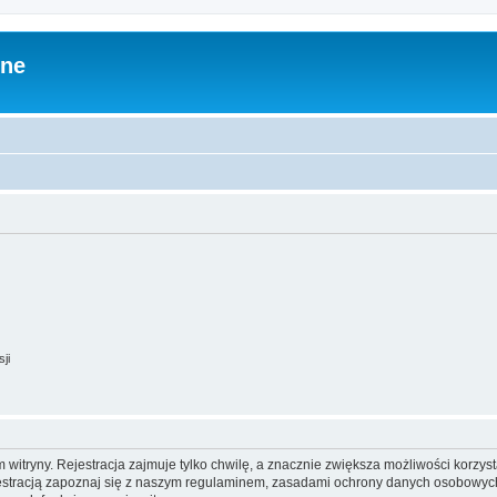
zne
ji
itryny. Rejestracja zajmuje tylko chwilę, a znacznie zwiększa możliwości korzyst
stracją zapoznaj się z naszym regulaminem, zasadami ochrony danych osobowych