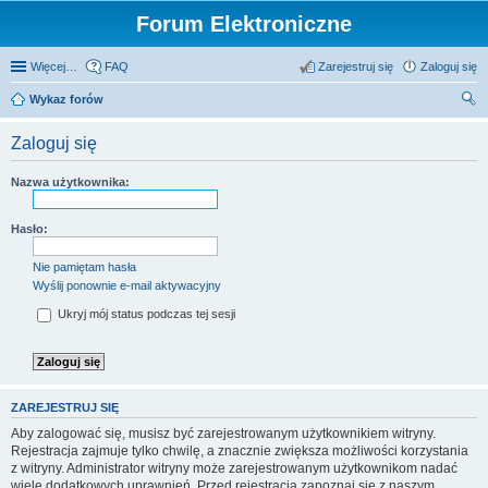
Forum Elektroniczne
Więcej…
FAQ
Zarejestruj się
Zaloguj się
Wykaz forów
zu
Zaloguj się
kaj
Nazwa użytkownika:
Hasło:
Nie pamiętam hasła
Wyślij ponownie e-mail aktywacyjny
Ukryj mój status podczas tej sesji
ZAREJESTRUJ SIĘ
Aby zalogować się, musisz być zarejestrowanym użytkownikiem witryny.
Rejestracja zajmuje tylko chwilę, a znacznie zwiększa możliwości korzystania
z witryny. Administrator witryny może zarejestrowanym użytkownikom nadać
wiele dodatkowych uprawnień. Przed rejestracją zapoznaj się z naszym