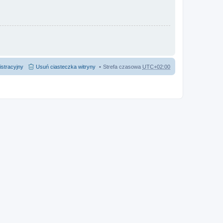
istracyjny
Usuń ciasteczka witryny
Strefa czasowa
UTC+02:00