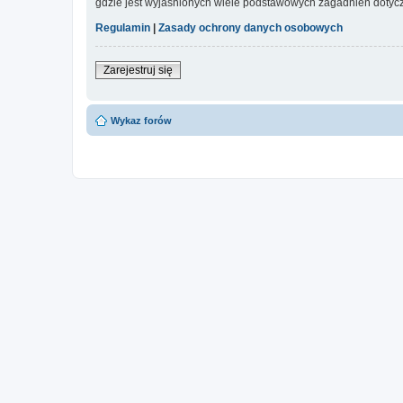
gdzie jest wyjaśnionych wiele podstawowych zagadnień dotycz
Regulamin
|
Zasady ochrony danych osobowych
Zarejestruj się
Wykaz forów