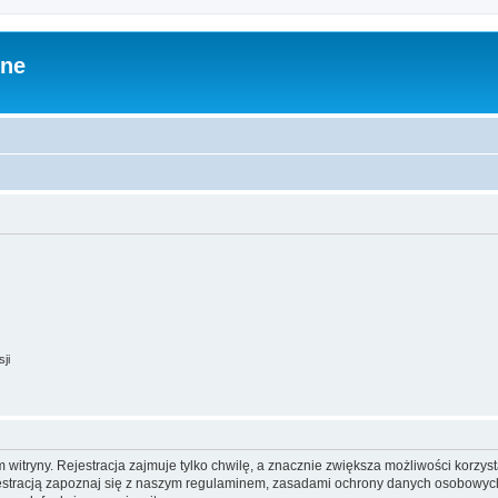
zne
ji
itryny. Rejestracja zajmuje tylko chwilę, a znacznie zwiększa możliwości korzyst
stracją zapoznaj się z naszym regulaminem, zasadami ochrony danych osobowych