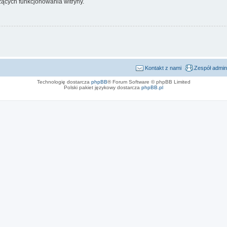
ących funkcjonowania witryny.
Kontakt z nami
Zespół admin
Technologię dostarcza
phpBB
® Forum Software © phpBB Limited
Polski pakiet językowy dostarcza
phpBB.pl