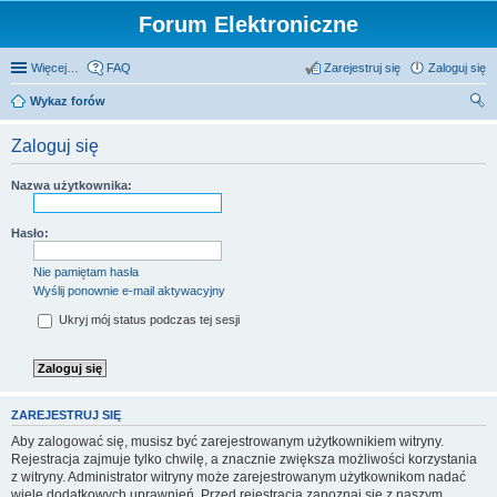
Forum Elektroniczne
Więcej…
FAQ
Zarejestruj się
Zaloguj się
Wykaz forów
zu
Zaloguj się
kaj
Nazwa użytkownika:
Hasło:
Nie pamiętam hasła
Wyślij ponownie e-mail aktywacyjny
Ukryj mój status podczas tej sesji
ZAREJESTRUJ SIĘ
Aby zalogować się, musisz być zarejestrowanym użytkownikiem witryny.
Rejestracja zajmuje tylko chwilę, a znacznie zwiększa możliwości korzystania
z witryny. Administrator witryny może zarejestrowanym użytkownikom nadać
wiele dodatkowych uprawnień. Przed rejestracją zapoznaj się z naszym