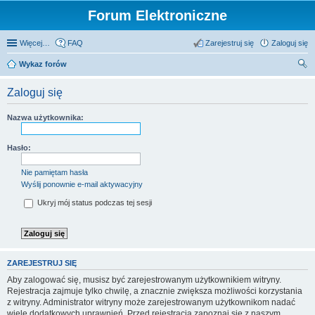
Forum Elektroniczne
Więcej…
FAQ
Zarejestruj się
Zaloguj się
Wykaz forów
zu
Zaloguj się
kaj
Nazwa użytkownika:
Hasło:
Nie pamiętam hasła
Wyślij ponownie e-mail aktywacyjny
Ukryj mój status podczas tej sesji
ZAREJESTRUJ SIĘ
Aby zalogować się, musisz być zarejestrowanym użytkownikiem witryny.
Rejestracja zajmuje tylko chwilę, a znacznie zwiększa możliwości korzystania
z witryny. Administrator witryny może zarejestrowanym użytkownikom nadać
wiele dodatkowych uprawnień. Przed rejestracją zapoznaj się z naszym