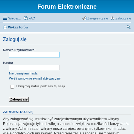
Forum Elektroniczne
Więcej…
FAQ
Zarejestruj się
Zaloguj się
Wykaz forów
zu
Zaloguj się
kaj
Nazwa użytkownika:
Hasło:
Nie pamiętam hasła
Wyślij ponownie e-mail aktywacyjny
Ukryj mój status podczas tej sesji
ZAREJESTRUJ SIĘ
Aby zalogować się, musisz być zarejestrowanym użytkownikiem witryny.
Rejestracja zajmuje tylko chwilę, a znacznie zwiększa możliwości korzystania
z witryny. Administrator witryny może zarejestrowanym użytkownikom nadać
wiele dodatkowych uprawnień. Przed rejestracją zapoznaj się z naszym