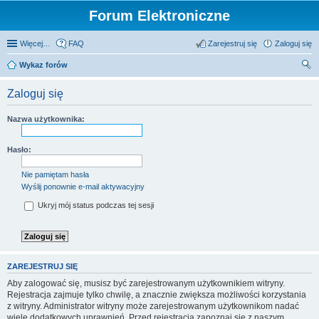
Forum Elektroniczne
Więcej…
FAQ
Zarejestruj się
Zaloguj się
Wykaz forów
zu
Zaloguj się
kaj
Nazwa użytkownika:
Hasło:
Nie pamiętam hasła
Wyślij ponownie e-mail aktywacyjny
Ukryj mój status podczas tej sesji
ZAREJESTRUJ SIĘ
Aby zalogować się, musisz być zarejestrowanym użytkownikiem witryny.
Rejestracja zajmuje tylko chwilę, a znacznie zwiększa możliwości korzystania
z witryny. Administrator witryny może zarejestrowanym użytkownikom nadać
wiele dodatkowych uprawnień. Przed rejestracją zapoznaj się z naszym