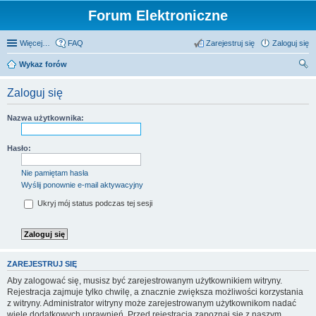
Forum Elektroniczne
Więcej…
FAQ
Zarejestruj się
Zaloguj się
Wykaz forów
zu
Zaloguj się
kaj
Nazwa użytkownika:
Hasło:
Nie pamiętam hasła
Wyślij ponownie e-mail aktywacyjny
Ukryj mój status podczas tej sesji
ZAREJESTRUJ SIĘ
Aby zalogować się, musisz być zarejestrowanym użytkownikiem witryny.
Rejestracja zajmuje tylko chwilę, a znacznie zwiększa możliwości korzystania
z witryny. Administrator witryny może zarejestrowanym użytkownikom nadać
wiele dodatkowych uprawnień. Przed rejestracją zapoznaj się z naszym