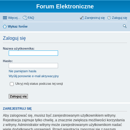
Forum Elektroniczne
Więcej…
FAQ
Zarejestruj się
Zaloguj się
Wykaz forów
zu
Zaloguj się
kaj
Nazwa użytkownika:
Hasło:
Nie pamiętam hasła
Wyślij ponownie e-mail aktywacyjny
Ukryj mój status podczas tej sesji
ZAREJESTRUJ SIĘ
Aby zalogować się, musisz być zarejestrowanym użytkownikiem witryny.
Rejestracja zajmuje tylko chwilę, a znacznie zwiększa możliwości korzystania
z witryny. Administrator witryny może zarejestrowanym użytkownikom nadać
wiele dodatkowych uprawnień. Przed rejestracją zapoznaj się z naszym