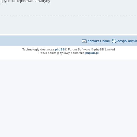
ących funkcjonowania witryny.
Kontakt z nami
Zespół admin
Technologię dostarcza
phpBB
® Forum Software © phpBB Limited
Polski pakiet językowy dostarcza
phpBB.pl