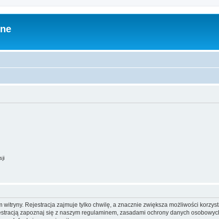
zne
ji
itryny. Rejestracja zajmuje tylko chwilę, a znacznie zwiększa możliwości korzyst
stracją zapoznaj się z naszym regulaminem, zasadami ochrony danych osobowych