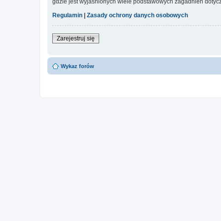
gdzie jest wyjaśnionych wiele podstawowych zagadnień dotycz
Regulamin
|
Zasady ochrony danych osobowych
Zarejestruj się
Wykaz forów