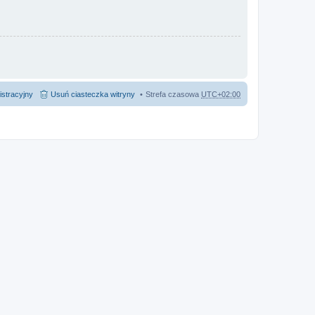
istracyjny
Usuń ciasteczka witryny
Strefa czasowa
UTC+02:00