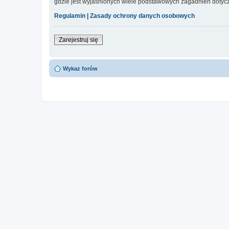
gdzie jest wyjaśnionych wiele podstawowych zagadnień dotycz
Regulamin
|
Zasady ochrony danych osobowych
Zarejestruj się
Wykaz forów