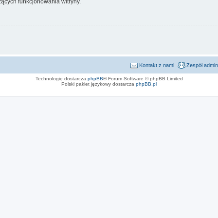
ących funkcjonowania witryny.
Kontakt z nami
Zespół admin
Technologię dostarcza
phpBB
® Forum Software © phpBB Limited
Polski pakiet językowy dostarcza
phpBB.pl