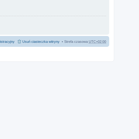
istracyjny
Usuń ciasteczka witryny
Strefa czasowa
UTC+02:00