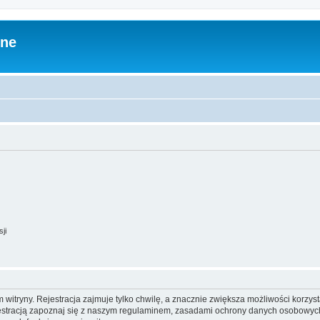
zne
ji
itryny. Rejestracja zajmuje tylko chwilę, a znacznie zwiększa możliwości korzyst
stracją zapoznaj się z naszym regulaminem, zasadami ochrony danych osobowych