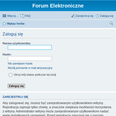
Forum Elektroniczne
Więcej…
FAQ
Zarejestruj się
Zaloguj się
Wykaz forów
zu
Zaloguj się
kaj
Nazwa użytkownika:
Hasło:
Nie pamiętam hasła
Wyślij ponownie e-mail aktywacyjny
Ukryj mój status podczas tej sesji
ZAREJESTRUJ SIĘ
Aby zalogować się, musisz być zarejestrowanym użytkownikiem witryny.
Rejestracja zajmuje tylko chwilę, a znacznie zwiększa możliwości korzystania
z witryny. Administrator witryny może zarejestrowanym użytkownikom nadać
wiele dodatkowych uprawnień. Przed rejestracją zapoznaj się z naszym