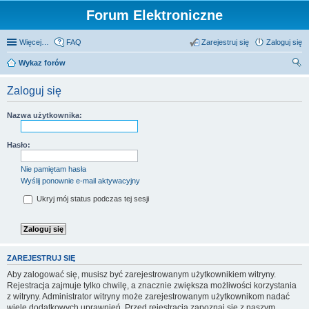
Forum Elektroniczne
Więcej…
FAQ
Zarejestruj się
Zaloguj się
Wykaz forów
zu
Zaloguj się
kaj
Nazwa użytkownika:
Hasło:
Nie pamiętam hasła
Wyślij ponownie e-mail aktywacyjny
Ukryj mój status podczas tej sesji
ZAREJESTRUJ SIĘ
Aby zalogować się, musisz być zarejestrowanym użytkownikiem witryny.
Rejestracja zajmuje tylko chwilę, a znacznie zwiększa możliwości korzystania
z witryny. Administrator witryny może zarejestrowanym użytkownikom nadać
wiele dodatkowych uprawnień. Przed rejestracją zapoznaj się z naszym