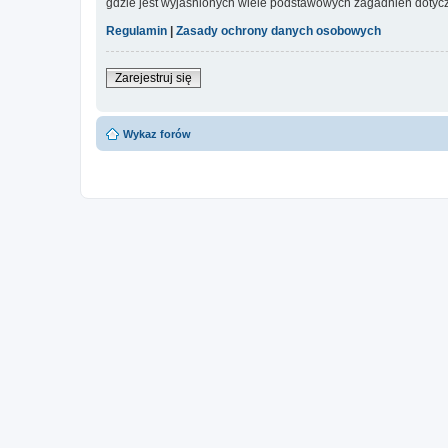
gdzie jest wyjaśnionych wiele podstawowych zagadnień dotycz
Regulamin
|
Zasady ochrony danych osobowych
Zarejestruj się
Wykaz forów