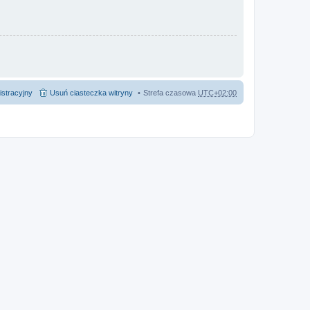
istracyjny
Usuń ciasteczka witryny
Strefa czasowa
UTC+02:00