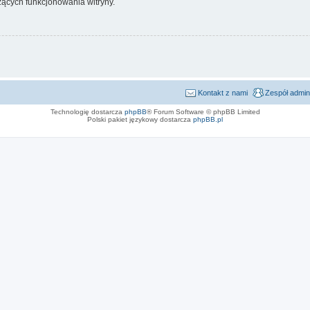
ących funkcjonowania witryny.
Kontakt z nami
Zespół admin
Technologię dostarcza
phpBB
® Forum Software © phpBB Limited
Polski pakiet językowy dostarcza
phpBB.pl