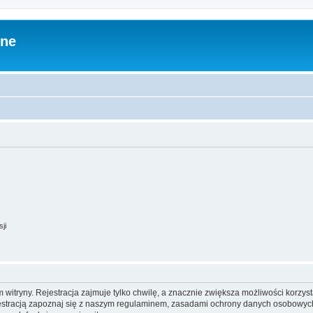
zne
ji
itryny. Rejestracja zajmuje tylko chwilę, a znacznie zwiększa możliwości korzyst
stracją zapoznaj się z naszym regulaminem, zasadami ochrony danych osobowych