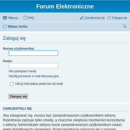
Forum Elektroniczne
Więcej…
FAQ
Zarejestruj się
Zaloguj się
Wykaz forów
zu
Zaloguj się
kaj
Nazwa użytkownika:
Hasło:
Nie pamiętam hasła
Wyślij ponownie e-mail aktywacyjny
Ukryj mój status podczas tej sesji
ZAREJESTRUJ SIĘ
Aby zalogować się, musisz być zarejestrowanym użytkownikiem witryny.
Rejestracja zajmuje tylko chwilę, a znacznie zwiększa możliwości korzystania
z witryny. Administrator witryny może zarejestrowanym użytkownikom nadać
wiele dodatkowych uprawnień. Przed rejestracją zapoznaj się z naszym