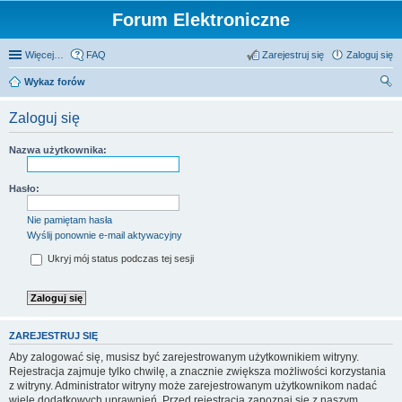
Forum Elektroniczne
Więcej…
FAQ
Zarejestruj się
Zaloguj się
Wykaz forów
zu
Zaloguj się
kaj
Nazwa użytkownika:
Hasło:
Nie pamiętam hasła
Wyślij ponownie e-mail aktywacyjny
Ukryj mój status podczas tej sesji
ZAREJESTRUJ SIĘ
Aby zalogować się, musisz być zarejestrowanym użytkownikiem witryny.
Rejestracja zajmuje tylko chwilę, a znacznie zwiększa możliwości korzystania
z witryny. Administrator witryny może zarejestrowanym użytkownikom nadać
wiele dodatkowych uprawnień. Przed rejestracją zapoznaj się z naszym