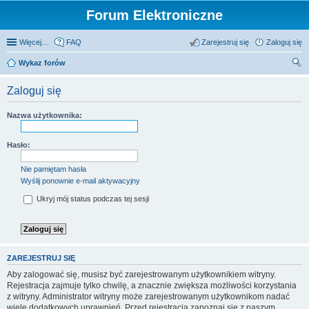
Forum Elektroniczne
Więcej…
FAQ
Zarejestruj się
Zaloguj się
Wykaz forów
zu
Zaloguj się
kaj
Nazwa użytkownika:
Hasło:
Nie pamiętam hasła
Wyślij ponownie e-mail aktywacyjny
Ukryj mój status podczas tej sesji
ZAREJESTRUJ SIĘ
Aby zalogować się, musisz być zarejestrowanym użytkownikiem witryny.
Rejestracja zajmuje tylko chwilę, a znacznie zwiększa możliwości korzystania
z witryny. Administrator witryny może zarejestrowanym użytkownikom nadać
wiele dodatkowych uprawnień. Przed rejestracją zapoznaj się z naszym