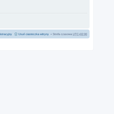
istracyjny
Usuń ciasteczka witryny
Strefa czasowa
UTC+02:00