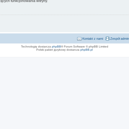
ących funkcjonowania witryny.
Kontakt z nami
Zespół admin
Technologię dostarcza
phpBB
® Forum Software © phpBB Limited
Polski pakiet językowy dostarcza
phpBB.pl