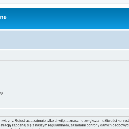
zne
ji
itryny. Rejestracja zajmuje tylko chwilę, a znacznie zwiększa możliwości korzyst
stracją zapoznaj się z naszym regulaminem, zasadami ochrony danych osobowych