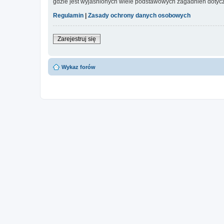
gdzie jest wyjaśnionych wiele podstawowych zagadnień dotycz
Regulamin
|
Zasady ochrony danych osobowych
Zarejestruj się
Wykaz forów