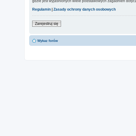
gdzie jest wyjaśnionych wiele podstawowych zagadnień dotycz
Regulamin
|
Zasady ochrony danych osobowych
Zarejestruj się
Wykaz forów