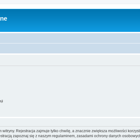
zne
ji
itryny. Rejestracja zajmuje tylko chwilę, a znacznie zwiększa możliwości korzyst
stracją zapoznaj się z naszym regulaminem, zasadami ochrony danych osobowych