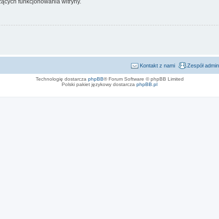
ących funkcjonowania witryny.
Kontakt z nami
Zespół admin
Technologię dostarcza
phpBB
® Forum Software © phpBB Limited
Polski pakiet językowy dostarcza
phpBB.pl