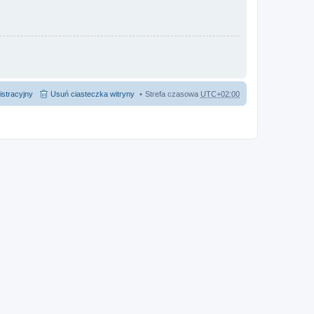
istracyjny
Usuń ciasteczka witryny
Strefa czasowa
UTC+02:00