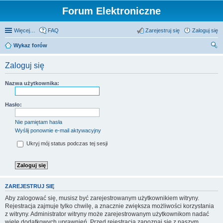
Forum Elektroniczne
Więcej…
FAQ
Zarejestruj się
Zaloguj się
Wykaz forów
zu
Zaloguj się
kaj
Nazwa użytkownika:
Hasło:
Nie pamiętam hasła
Wyślij ponownie e-mail aktywacyjny
Ukryj mój status podczas tej sesji
ZAREJESTRUJ SIĘ
Aby zalogować się, musisz być zarejestrowanym użytkownikiem witryny.
Rejestracja zajmuje tylko chwilę, a znacznie zwiększa możliwości korzystania
z witryny. Administrator witryny może zarejestrowanym użytkownikom nadać
wiele dodatkowych uprawnień. Przed rejestracją zapoznaj się z naszym