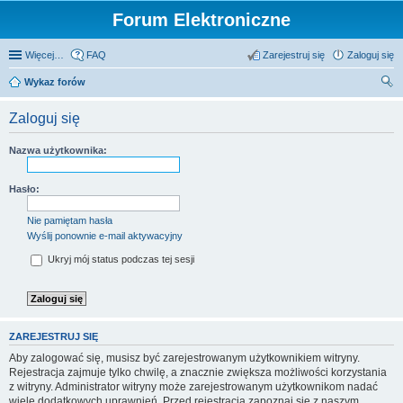
Forum Elektroniczne
Więcej…
FAQ
Zarejestruj się
Zaloguj się
Wykaz forów
zu
Zaloguj się
kaj
Nazwa użytkownika:
Hasło:
Nie pamiętam hasła
Wyślij ponownie e-mail aktywacyjny
Ukryj mój status podczas tej sesji
ZAREJESTRUJ SIĘ
Aby zalogować się, musisz być zarejestrowanym użytkownikiem witryny.
Rejestracja zajmuje tylko chwilę, a znacznie zwiększa możliwości korzystania
z witryny. Administrator witryny może zarejestrowanym użytkownikom nadać
wiele dodatkowych uprawnień. Przed rejestracją zapoznaj się z naszym