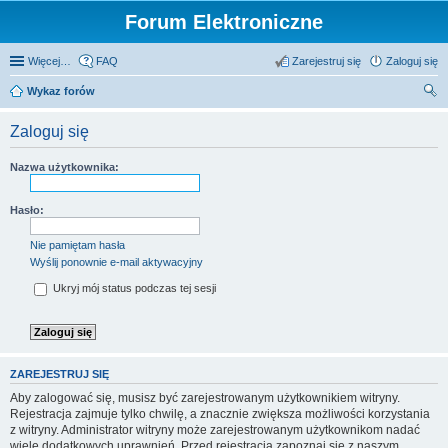
Forum Elektroniczne
Więcej…
FAQ
Zarejestruj się
Zaloguj się
Wykaz forów
zu
Zaloguj się
kaj
Nazwa użytkownika:
Hasło:
Nie pamiętam hasła
Wyślij ponownie e-mail aktywacyjny
Ukryj mój status podczas tej sesji
ZAREJESTRUJ SIĘ
Aby zalogować się, musisz być zarejestrowanym użytkownikiem witryny.
Rejestracja zajmuje tylko chwilę, a znacznie zwiększa możliwości korzystania
z witryny. Administrator witryny może zarejestrowanym użytkownikom nadać
wiele dodatkowych uprawnień. Przed rejestracją zapoznaj się z naszym