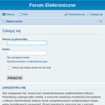
Forum Elektroniczne
Więcej…
FAQ
Zarejestruj się
Zaloguj się
Wykaz forów
zu
Zaloguj się
kaj
Nazwa użytkownika:
Hasło:
Nie pamiętam hasła
Wyślij ponownie e-mail aktywacyjny
Ukryj mój status podczas tej sesji
ZAREJESTRUJ SIĘ
Aby zalogować się, musisz być zarejestrowanym użytkownikiem witryny.
Rejestracja zajmuje tylko chwilę, a znacznie zwiększa możliwości korzystania
z witryny. Administrator witryny może zarejestrowanym użytkownikom nadać
wiele dodatkowych uprawnień. Przed rejestracją zapoznaj się z naszym