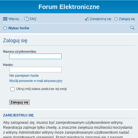
Forum Elektroniczne
Więcej…
FAQ
Zarejestruj się
Zaloguj się
Wykaz forów
zu
Zaloguj się
kaj
Nazwa użytkownika:
Hasło:
Nie pamiętam hasła
Wyślij ponownie e-mail aktywacyjny
Ukryj mój status podczas tej sesji
ZAREJESTRUJ SIĘ
Aby zalogować się, musisz być zarejestrowanym użytkownikiem witryny.
Rejestracja zajmuje tylko chwilę, a znacznie zwiększa możliwości korzystania
z witryny. Administrator witryny może zarejestrowanym użytkownikom nadać
wiele dodatkowych uprawnień. Przed rejestracją zapoznaj się z naszym