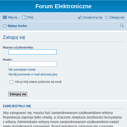
Forum Elektroniczne
Więcej…
FAQ
Zarejestruj się
Zaloguj się
Wykaz forów
zu
Zaloguj się
kaj
Nazwa użytkownika:
Hasło:
Nie pamiętam hasła
Wyślij ponownie e-mail aktywacyjny
Ukryj mój status podczas tej sesji
ZAREJESTRUJ SIĘ
Aby zalogować się, musisz być zarejestrowanym użytkownikiem witryny.
Rejestracja zajmuje tylko chwilę, a znacznie zwiększa możliwości korzystania
z witryny. Administrator witryny może zarejestrowanym użytkownikom nadać
wiele dodatkowych uprawnień. Przed rejestracją zapoznaj się z naszym