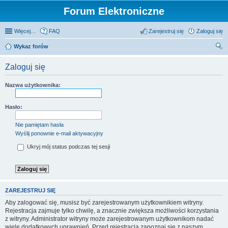
Forum Elektroniczne
Więcej…
FAQ
Zarejestruj się
Zaloguj się
Wykaz forów
zu
Zaloguj się
kaj
Nazwa użytkownika:
Hasło:
Nie pamiętam hasła
Wyślij ponownie e-mail aktywacyjny
Ukryj mój status podczas tej sesji
ZAREJESTRUJ SIĘ
Aby zalogować się, musisz być zarejestrowanym użytkownikiem witryny.
Rejestracja zajmuje tylko chwilę, a znacznie zwiększa możliwości korzystania
z witryny. Administrator witryny może zarejestrowanym użytkownikom nadać
wiele dodatkowych uprawnień. Przed rejestracją zapoznaj się z naszym