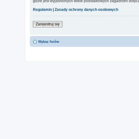
gdzie jest wyjaśnionych wiele podstawowych zagadnień dotycz
Regulamin
|
Zasady ochrony danych osobowych
Zarejestruj się
Wykaz forów