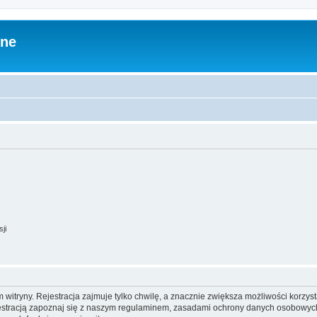
zne
ji
itryny. Rejestracja zajmuje tylko chwilę, a znacznie zwiększa możliwości korzyst
stracją zapoznaj się z naszym regulaminem, zasadami ochrony danych osobowych