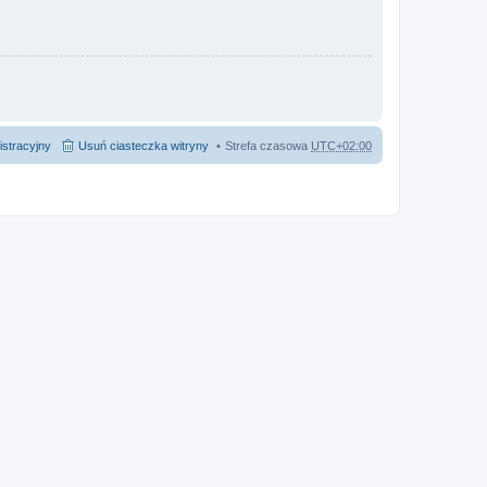
istracyjny
Usuń ciasteczka witryny
Strefa czasowa
UTC+02:00