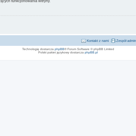
ących funkcjonowania witryny.
Kontakt z nami
Zespół admin
Technologię dostarcza
phpBB
® Forum Software © phpBB Limited
Polski pakiet językowy dostarcza
phpBB.pl