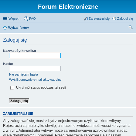
Forum Elektroniczne
Więcej…
FAQ
Zarejestruj się
Zaloguj się
Wykaz forów
zu
Zaloguj się
kaj
Nazwa użytkownika:
Hasło:
Nie pamiętam hasła
Wyślij ponownie e-mail aktywacyjny
Ukryj mój status podczas tej sesji
ZAREJESTRUJ SIĘ
Aby zalogować się, musisz być zarejestrowanym użytkownikiem witryny.
Rejestracja zajmuje tylko chwilę, a znacznie zwiększa możliwości korzystania
z witryny. Administrator witryny może zarejestrowanym użytkownikom nadać
wiele dodatkowych uprawnień. Przed rejestracją zapoznaj się z naszym