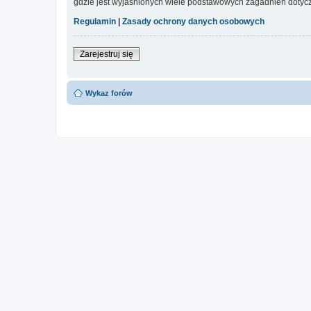
gdzie jest wyjaśnionych wiele podstawowych zagadnień dotycz
Regulamin
|
Zasady ochrony danych osobowych
Zarejestruj się
Wykaz forów