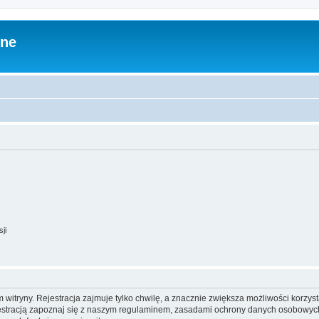
zne
ji
itryny. Rejestracja zajmuje tylko chwilę, a znacznie zwiększa możliwości korzyst
stracją zapoznaj się z naszym regulaminem, zasadami ochrony danych osobowych