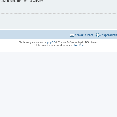
ących funkcjonowania witryny.
Kontakt z nami
Zespół admin
Technologię dostarcza
phpBB
® Forum Software © phpBB Limited
Polski pakiet językowy dostarcza
phpBB.pl