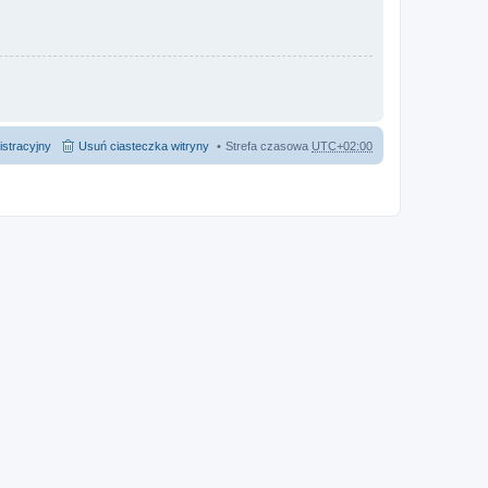
istracyjny
Usuń ciasteczka witryny
Strefa czasowa
UTC+02:00