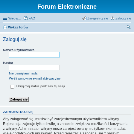
Forum Elektroniczne
Więcej…
FAQ
Zarejestruj się
Zaloguj się
Wykaz forów
zu
Zaloguj się
kaj
Nazwa użytkownika:
Hasło:
Nie pamiętam hasła
Wyślij ponownie e-mail aktywacyjny
Ukryj mój status podczas tej sesji
ZAREJESTRUJ SIĘ
Aby zalogować się, musisz być zarejestrowanym użytkownikiem witryny.
Rejestracja zajmuje tylko chwilę, a znacznie zwiększa możliwości korzystania
z witryny. Administrator witryny może zarejestrowanym użytkownikom nadać
wiele dodatkowych uprawnień. Przed rejestracją zapoznaj się z naszym