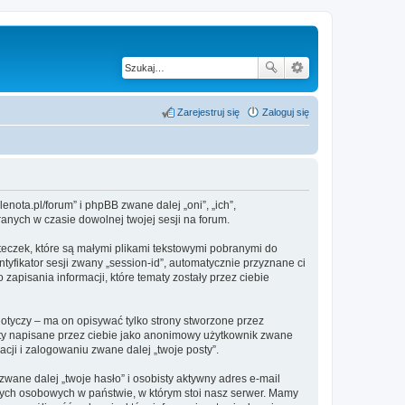
Zarejestruj się
Zaloguj się
enota.pl/forum” i phpBB zwane dalej „oni”, „ich”,
anych w czasie dowolnej twojej sesji na forum.
teczek, które są małymi plikami tekstowymi pobranymi do
tyfikator sesji zwany „session-id”, automatycznie przyznane ci
zapisania informacji, które tematy zostały przez ciebie
otyczy – ma on opisywać tylko strony stworzone przez
sty napisane przez ciebie jako anonimowy użytkownik zwane
acji i zalogowaniu zwane dalej „twoje posty”.
ane dalej „twoje hasło” i osobisty aktywny adres e-mail
anych osobowych w państwie, w którym stoi nasz serwer. Mamy