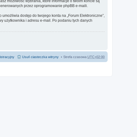
masz możliwość wybrania, które informacje o twoim koncie są
e generowanych przez oprogramowanie phpBB e-maili.
to umożliwia dostęp do twojego konta na „Forum Elektroniczne”,
azwy użytkownika i adresu e-mail. Po podaniu tych danych
istracyjny
Usuń ciasteczka witryny
Strefa czasowa
UTC+02:00