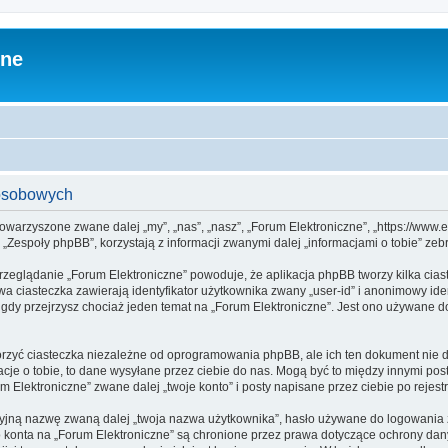
zne
 osobowych
towarzyszone zwane dalej „my”, „nas”, „nasz”, „Forum Elektroniczne”, „https://www.el
espoły phpBB”, korzystają z informacji zwanymi dalej „informacjami o tobie” zebr
rzeglądanie „Forum Elektroniczne” powoduje, że aplikacja phpBB tworzy kilka cias
a ciasteczka zawierają identyfikator użytkownika zwany „user-id” i anonimowy iden
gdy przejrzysz chociaż jeden temat na „Forum Elektroniczne”. Jest ono używane do 
rzyć ciasteczka niezależne od oprogramowania phpBB, ale ich ten dokument nie d
cje o tobie, to dane wysyłane przez ciebie do nas. Mogą być to między innymi po
Elektroniczne” zwane dalej „twoje konto” i posty napisane przez ciebie po rejestr
cyjną nazwę zwaną dalej „twoja nazwa użytkownika”, hasło używane do logowania zw
go konta na „Forum Elektroniczne” są chronione przez prawa dotyczące ochrony d