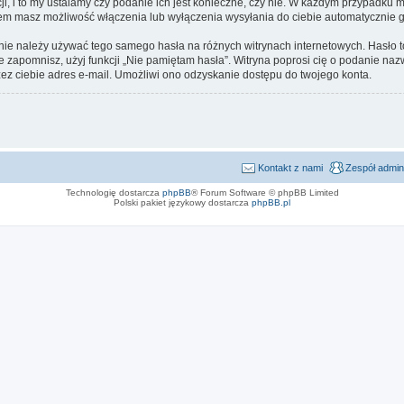
i, i to my ustalamy czy podanie ich jest konieczne, czy nie. W każdym przypadku 
ntem masz możliwość włączenia lub wyłączenia wysyłania do ciebie automatyczni
 nie należy używać tego samego hasła na różnych witrynach internetowych. Hasło 
 je zapomnisz, użyj funkcji „Nie pamiętam hasła”. Witryna poprosi cię o podanie n
z ciebie adres e-mail. Umożliwi ono odzyskanie dostępu do twojego konta.
Kontakt z nami
Zespół admin
Technologię dostarcza
phpBB
® Forum Software © phpBB Limited
Polski pakiet językowy dostarcza
phpBB.pl