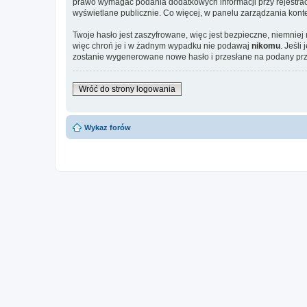
prawo wymagać podania dodatkowych informacji przy rejestracj
wyświetlane publicznie. Co więcej, w panelu zarządzania ko
Twoje hasło jest zaszyfrowane, więc jest bezpieczne, niemniej
więc chroń je i w żadnym wypadku nie podawaj
nikomu
. Jeśli
zostanie wygenerowane nowe hasło i przesłane na podany prze
Wróć do strony logowania
Wykaz forów