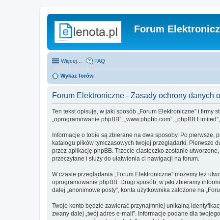
Forum Elektronic
Więcej…
FAQ
Wykaz forów
Forum Elektroniczne - Zasady ochrony danych
Ten tekst opisuje, w jaki sposób „Forum Elektroniczne” i firmy s
„oprogramowanie phpBB”, „www.phpbb.com”, „phpBB Limited”, „Z
Informacje o tobie są zbierane na dwa sposoby. Po pierwsze, p
katalogu plików tymczasowych twojej przeglądarki. Pierwsze dw
przez aplikację phpBB. Trzecie ciasteczko zostanie utworzone, 
przeczytane i służy do ułatwienia ci nawigacji na forum.
W czasie przeglądania „Forum Elektroniczne” możemy też utwo
oprogramowanie phpBB. Drugi sposób, w jaki zbieramy informa
dalej „anonimowe posty”, konta użytkownika założone na „Forum 
Twoje konto będzie zawierać przynajmniej unikalną identyfika
zwany dalej „twój adres e-mail”. Informacje podane dla twoje