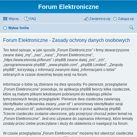
Forum Elektroniczne
Więcej…
FAQ
Zarejestruj się
Zaloguj się
Wykaz forów
zu
Forum Elektroniczne - Zasady ochrony danych osobowych
kaj
Ten tekst opisuje, w jaki sposób „Forum Elektroniczne” i firmy stowarzyszone
zwane dalej „my”, „nas”, „nasz”, „Forum Elektroniczne”,
„https://www.elenota.pl/forum” i phpBB zwane dalej „oni”, „ich”,
„oprogramowanie phpBB”, „www.phpbb.com”, „phpBB Limited”, „Zespoły
phpBB”, korzystają z informacji zwanymi dalej „informacjami o tobie”
zebranych w czasie dowolnej twojej sesji na forum.
Informacje o tobie są zbierane na dwa sposoby. Po pierwsze, przeglądanie
„Forum Elektroniczne” powoduje, że aplikacja phpBB tworzy kilka ciasteczek,
które są małymi plikami tekstowymi pobranymi do katalogu plików
tymczasowych twojej przeglądarki. Pierwsze dwa ciasteczka zawierają
identyfikator użytkownika zwany „user-id” i anonimowy identyfikator sesji
zwany „session-id”, automatycznie przyznane ci przez aplikację phpBB.
Trzecie ciasteczko zostanie utworzone, gdy przejrzysz chociaż jeden temat na
„Forum Elektroniczne”. Jest ono używane do zapisania informacji, które tematy
zostały przez ciebie przeczytane i służy do ułatwienia ci nawigacji na forum.
W czasie przeglądania „Forum Elektroniczne” możemy też utworzyć ciasteczka