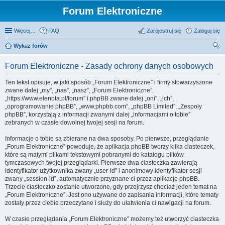
Forum Elektroniczne
Więcej…
FAQ
Zarejestruj się
Zaloguj się
Wykaz forów
zu
Forum Elektroniczne - Zasady ochrony danych osobowych
kaj
Ten tekst opisuje, w jaki sposób „Forum Elektroniczne” i firmy stowarzyszone
zwane dalej „my”, „nas”, „nasz”, „Forum Elektroniczne”,
„https://www.elenota.pl/forum” i phpBB zwane dalej „oni”, „ich”,
„oprogramowanie phpBB”, „www.phpbb.com”, „phpBB Limited”, „Zespoły
phpBB”, korzystają z informacji zwanymi dalej „informacjami o tobie”
zebranych w czasie dowolnej twojej sesji na forum.
Informacje o tobie są zbierane na dwa sposoby. Po pierwsze, przeglądanie
„Forum Elektroniczne” powoduje, że aplikacja phpBB tworzy kilka ciasteczek,
które są małymi plikami tekstowymi pobranymi do katalogu plików
tymczasowych twojej przeglądarki. Pierwsze dwa ciasteczka zawierają
identyfikator użytkownika zwany „user-id” i anonimowy identyfikator sesji
zwany „session-id”, automatycznie przyznane ci przez aplikację phpBB.
Trzecie ciasteczko zostanie utworzone, gdy przejrzysz chociaż jeden temat na
„Forum Elektroniczne”. Jest ono używane do zapisania informacji, które tematy
zostały przez ciebie przeczytane i służy do ułatwienia ci nawigacji na forum.
W czasie przeglądania „Forum Elektroniczne” możemy też utworzyć ciasteczka