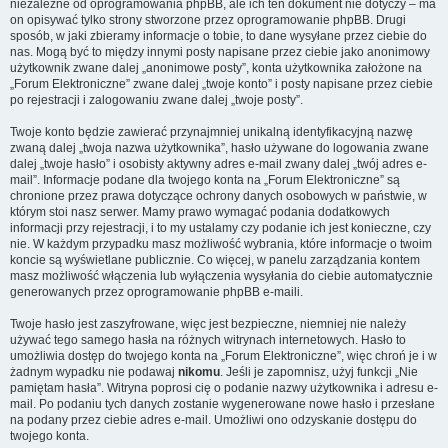
niezależne od oprogramowania phpBB, ale ich ten dokument nie dotyczy – ma
on opisywać tylko strony stworzone przez oprogramowanie phpBB. Drugi
sposób, w jaki zbieramy informacje o tobie, to dane wysyłane przez ciebie do
nas. Mogą być to między innymi posty napisane przez ciebie jako anonimowy
użytkownik zwane dalej „anonimowe posty”, konta użytkownika założone na
„Forum Elektroniczne” zwane dalej „twoje konto” i posty napisane przez ciebie
po rejestracji i zalogowaniu zwane dalej „twoje posty”.
Twoje konto będzie zawierać przynajmniej unikalną identyfikacyjną nazwę
zwaną dalej „twoja nazwa użytkownika”, hasło używane do logowania zwane
dalej „twoje hasło” i osobisty aktywny adres e-mail zwany dalej „twój adres e-
mail”. Informacje podane dla twojego konta na „Forum Elektroniczne” są
chronione przez prawa dotyczące ochrony danych osobowych w państwie, w
którym stoi nasz serwer. Mamy prawo wymagać podania dodatkowych
informacji przy rejestracji, i to my ustalamy czy podanie ich jest konieczne, czy
nie. W każdym przypadku masz możliwość wybrania, które informacje o twoim
koncie są wyświetlane publicznie. Co więcej, w panelu zarządzania kontem
masz możliwość włączenia lub wyłączenia wysyłania do ciebie automatycznie
generowanych przez oprogramowanie phpBB e-maili.
Twoje hasło jest zaszyfrowane, więc jest bezpieczne, niemniej nie należy
używać tego samego hasła na różnych witrynach internetowych. Hasło to
umożliwia dostęp do twojego konta na „Forum Elektroniczne”, więc chroń je i w
żadnym wypadku nie podawaj
nikomu
. Jeśli je zapomnisz, użyj funkcji „Nie
pamiętam hasła”. Witryna poprosi cię o podanie nazwy użytkownika i adresu e-
mail. Po podaniu tych danych zostanie wygenerowane nowe hasło i przesłane
na podany przez ciebie adres e-mail. Umożliwi ono odzyskanie dostępu do
twojego konta.