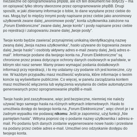
niezależne od oprogramowania phpBB, ale ich ten dokument nie dotyczy – ma
on opisywać tylko strony stworzone przez oprogramowanie phpBB. Drugi
sposób, w jaki zbieramy informacje o tobie, to dane wysyłane przez ciebie do
nas. Mogą być to między innymi posty napisane przez ciebie jako anonimowy
użytkownik zwane dalej „anonimowe posty”, konta użytkownika założone na
„Forum Elektroniczne” zwane dalej „twoje konto” i posty napisane przez ciebie
po rejestracji i zalogowaniu zwane dalej „twoje posty”.
Twoje konto będzie zawierać przynajmniej unikalną identyfikacyjną nazwę
zwaną dalej „twoja nazwa użytkownika”, hasło używane do logowania zwane
dalej „twoje hasło” i osobisty aktywny adres e-mail zwany dalej „twój adres e-
mail”. Informacje podane dla twojego konta na „Forum Elektroniczne” są
chronione przez prawa dotyczące ochrony danych osobowych w państwie, w
którym stoi nasz serwer. Mamy prawo wymagać podania dodatkowych
informacji przy rejestracji, i to my ustalamy czy podanie ich jest konieczne, czy
nie. W każdym przypadku masz możliwość wybrania, które informacje o twoim
koncie są wyświetlane publicznie. Co więcej, w panelu zarządzania kontem
masz możliwość włączenia lub wyłączenia wysyłania do ciebie automatycznie
generowanych przez oprogramowanie phpBB e-maili.
Twoje hasło jest zaszyfrowane, więc jest bezpieczne, niemniej nie należy
używać tego samego hasła na różnych witrynach internetowych. Hasło to
umożliwia dostęp do twojego konta na „Forum Elektroniczne”, więc chroń je i w
żadnym wypadku nie podawaj
nikomu
. Jeśli je zapomnisz, użyj funkcji „Nie
pamiętam hasła”. Witryna poprosi cię o podanie nazwy użytkownika i adresu e-
mail. Po podaniu tych danych zostanie wygenerowane nowe hasło i przesłane
na podany przez ciebie adres e-mail. Umożliwi ono odzyskanie dostępu do
twojego konta.