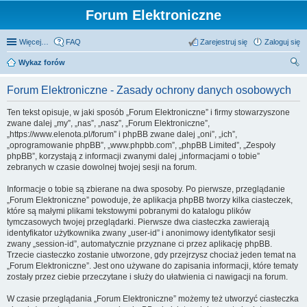
Forum Elektroniczne
Więcej…
FAQ
Zarejestruj się
Zaloguj się
Wykaz forów
zu
Forum Elektroniczne - Zasady ochrony danych osobowych
kaj
Ten tekst opisuje, w jaki sposób „Forum Elektroniczne” i firmy stowarzyszone
zwane dalej „my”, „nas”, „nasz”, „Forum Elektroniczne”,
„https://www.elenota.pl/forum” i phpBB zwane dalej „oni”, „ich”,
„oprogramowanie phpBB”, „www.phpbb.com”, „phpBB Limited”, „Zespoły
phpBB”, korzystają z informacji zwanymi dalej „informacjami o tobie”
zebranych w czasie dowolnej twojej sesji na forum.
Informacje o tobie są zbierane na dwa sposoby. Po pierwsze, przeglądanie
„Forum Elektroniczne” powoduje, że aplikacja phpBB tworzy kilka ciasteczek,
które są małymi plikami tekstowymi pobranymi do katalogu plików
tymczasowych twojej przeglądarki. Pierwsze dwa ciasteczka zawierają
identyfikator użytkownika zwany „user-id” i anonimowy identyfikator sesji
zwany „session-id”, automatycznie przyznane ci przez aplikację phpBB.
Trzecie ciasteczko zostanie utworzone, gdy przejrzysz chociaż jeden temat na
„Forum Elektroniczne”. Jest ono używane do zapisania informacji, które tematy
zostały przez ciebie przeczytane i służy do ułatwienia ci nawigacji na forum.
W czasie przeglądania „Forum Elektroniczne” możemy też utworzyć ciasteczka