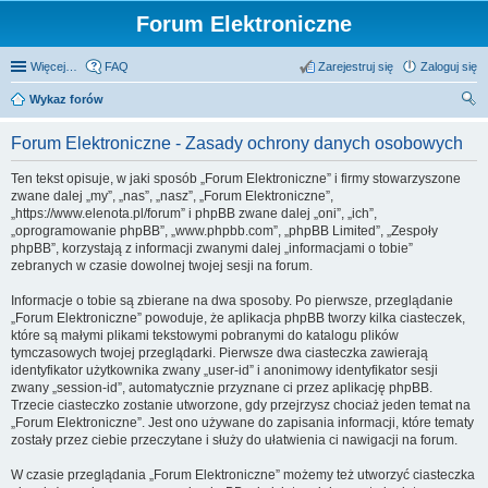
Forum Elektroniczne
Więcej…
FAQ
Zarejestruj się
Zaloguj się
Wykaz forów
zu
Forum Elektroniczne - Zasady ochrony danych osobowych
kaj
Ten tekst opisuje, w jaki sposób „Forum Elektroniczne” i firmy stowarzyszone
zwane dalej „my”, „nas”, „nasz”, „Forum Elektroniczne”,
„https://www.elenota.pl/forum” i phpBB zwane dalej „oni”, „ich”,
„oprogramowanie phpBB”, „www.phpbb.com”, „phpBB Limited”, „Zespoły
phpBB”, korzystają z informacji zwanymi dalej „informacjami o tobie”
zebranych w czasie dowolnej twojej sesji na forum.
Informacje o tobie są zbierane na dwa sposoby. Po pierwsze, przeglądanie
„Forum Elektroniczne” powoduje, że aplikacja phpBB tworzy kilka ciasteczek,
które są małymi plikami tekstowymi pobranymi do katalogu plików
tymczasowych twojej przeglądarki. Pierwsze dwa ciasteczka zawierają
identyfikator użytkownika zwany „user-id” i anonimowy identyfikator sesji
zwany „session-id”, automatycznie przyznane ci przez aplikację phpBB.
Trzecie ciasteczko zostanie utworzone, gdy przejrzysz chociaż jeden temat na
„Forum Elektroniczne”. Jest ono używane do zapisania informacji, które tematy
zostały przez ciebie przeczytane i służy do ułatwienia ci nawigacji na forum.
W czasie przeglądania „Forum Elektroniczne” możemy też utworzyć ciasteczka