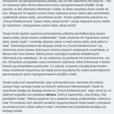
niezależne od oprogramowania phpBB, ale ich ten dokument nie dotyczy – ma
on opisywać tylko strony stworzone przez oprogramowanie phpBB. Drugi
sposób, w jaki zbieramy informacje o tobie, to dane wysyłane przez ciebie do
nas. Mogą być to między innymi posty napisane przez ciebie jako anonimowy
użytkownik zwane dalej „anonimowe posty”, konta użytkownika założone na
„Forum Elektroniczne” zwane dalej „twoje konto” i posty napisane przez ciebie
po rejestracji i zalogowaniu zwane dalej „twoje posty”.
Twoje konto będzie zawierać przynajmniej unikalną identyfikacyjną nazwę
zwaną dalej „twoja nazwa użytkownika”, hasło używane do logowania zwane
dalej „twoje hasło” i osobisty aktywny adres e-mail zwany dalej „twój adres e-
mail”. Informacje podane dla twojego konta na „Forum Elektroniczne” są
chronione przez prawa dotyczące ochrony danych osobowych w państwie, w
którym stoi nasz serwer. Mamy prawo wymagać podania dodatkowych
informacji przy rejestracji, i to my ustalamy czy podanie ich jest konieczne, czy
nie. W każdym przypadku masz możliwość wybrania, które informacje o twoim
koncie są wyświetlane publicznie. Co więcej, w panelu zarządzania kontem
masz możliwość włączenia lub wyłączenia wysyłania do ciebie automatycznie
generowanych przez oprogramowanie phpBB e-maili.
Twoje hasło jest zaszyfrowane, więc jest bezpieczne, niemniej nie należy
używać tego samego hasła na różnych witrynach internetowych. Hasło to
umożliwia dostęp do twojego konta na „Forum Elektroniczne”, więc chroń je i w
żadnym wypadku nie podawaj
nikomu
. Jeśli je zapomnisz, użyj funkcji „Nie
pamiętam hasła”. Witryna poprosi cię o podanie nazwy użytkownika i adresu e-
mail. Po podaniu tych danych zostanie wygenerowane nowe hasło i przesłane
na podany przez ciebie adres e-mail. Umożliwi ono odzyskanie dostępu do
twojego konta.