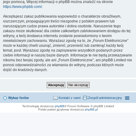
jego pomocą. Więcej informacji o phpBB można znaleźć na stronie
https://www.phpbb.com/
.
Akceptujesz zakaz publikowania wypowiedzi o charakterze obraźliwym,
oszczerczym, propagującym treści niezgodne z polskim prawem lub
naruszającym cudze prawa autorskie i dobra osobiste. Naruszenie tego
zakazu może skutkować dla ciebie całkowitym zablokowaniem dostępu do tej
witryny, a twój dostawca internetu zostanie powiadomiony o twoim
niewłaściwym zachowaniu. Wyrażasz zgodę na to, że „Forum Elektroniczne”
może w każdej chwili usunąć, zmienić, przenieść lub zamknąć każdy twój
temat, post. Wyrażasz zgodę na zapisywanie wszystkich podanych przez
ciebie informacji w naszej bazie danych. Informacje te nie będą przekazywane
nikomu bez twojej zgody, ale ani „Forum Elektroniczne”, ani phpBB Limited nie
ponosi odpowiedzialności za włamania do witryny, podczas których może
dojść do kradzieży danych.
Wykaz forów
Kontakt z nami
Zespół administracyjny
Technologię dostarcza
phpBB
® Forum Software © phpBB Limited
Polski pakiet językowy dostarcza
phpBB.pl