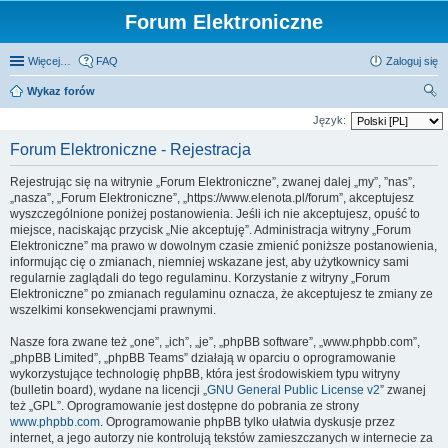
Forum Elektroniczne
Więcej…
FAQ
Zaloguj się
Wykaz forów
zu
Język:
kaj
Forum Elektroniczne - Rejestracja
Rejestrując się na witrynie „Forum Elektroniczne”, zwanej dalej „my”, ”nas”,
„nasza”, „Forum Elektroniczne”, „https://www.elenota.pl/forum”, akceptujesz
wyszczególnione poniżej postanowienia. Jeśli ich nie akceptujesz, opuść to
miejsce, naciskając przycisk „Nie akceptuję”. Administracja witryny „Forum
Elektroniczne” ma prawo w dowolnym czasie zmienić poniższe postanowienia,
informując cię o zmianach, niemniej wskazane jest, aby użytkownicy sami
regularnie zaglądali do tego regulaminu. Korzystanie z witryny „Forum
Elektroniczne” po zmianach regulaminu oznacza, że akceptujesz te zmiany ze
wszelkimi konsekwencjami prawnymi.
Nasze fora zwane też „one”, „ich”, „je”, „phpBB software”, „www.phpbb.com”,
„phpBB Limited”, „phpBB Teams” działają w oparciu o oprogramowanie
wykorzystujące technologię phpBB, która jest środowiskiem typu witryny
(bulletin board), wydane na licencji „
GNU General Public License v2
” zwanej
też „GPL”. Oprogramowanie jest dostępne do pobrania ze strony
www.phpbb.com
. Oprogramowanie phpBB tylko ułatwia dyskusje przez
internet, a jego autorzy nie kontrolują tekstów zamieszczanych w internecie za