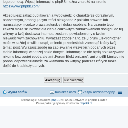
jego pomocą. Więcej informacji o phpBB można znaleźć na stronie
https://www.phpbb.com/
.
Akceptujesz zakaz publikowania wypowiedzi o charakterze obraźliwym,
oszczerczym, propagującym treści niezgodne z polskim prawem lub
naruszającym cudze prawa autorskie i dobra osobiste. Naruszenie tego
zakazu może skutkować dla ciebie całkowitym zablokowaniem dostępu do tej
witryny, a twój dostawca internetu zostanie powiadomiony o twoim
niewłaściwym zachowaniu. Wyrażasz zgodę na to, że „Forum Elektroniczne”
może w każdej chwili usunąć, zmienić, przenieść lub zamknąć każdy twój
temat, post. Wyrażasz zgodę na zapisywanie wszystkich podanych przez
ciebie informacji w naszej bazie danych. Informacje te nie będą przekazywane
nikomu bez twojej zgody, ale ani „Forum Elektroniczne”, ani phpBB Limited nie
ponosi odpowiedzialności za włamania do witryny, podczas których może
dojść do kradzieży danych.
Wykaz forów
Kontakt z nami
Zespół administracyjny
Technologię dostarcza
phpBB
® Forum Software © phpBB Limited
Polski pakiet językowy dostarcza
phpBB.pl