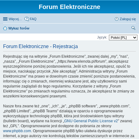
Forum Elektroniczne
Więcej…
FAQ
Zaloguj się
Wykaz forów
zu
Język:
kaj
Forum Elektroniczne - Rejestracja
Rejestrując się na witrynie „Forum Elektroniczne”, zwanej dalej „my”, ”nas”,
„nasza”, „Forum Elektroniczne”, „https://www.elenota.pl/forum”, akceptujesz
wyszczególnione poniżej postanowienia. Jeśli ich nie akceptujesz, opuść to
miejsce, naciskając przycisk „Nie akceptuję”. Administracja witryny „Forum
Elektroniczne” ma prawo w dowolnym czasie zmienić poniższe postanowienia,
informując cię o zmianach, niemniej wskazane jest, aby użytkownicy sami
regularnie zaglądali do tego regulaminu. Korzystanie z witryny „Forum
Elektroniczne” po zmianach regulaminu oznacza, że akceptujesz te zmiany ze
wszelkimi konsekwencjami prawnymi.
Nasze fora zwane też „one”, „ich”, „je”, „phpBB software”, „www.phpbb.com”,
„phpBB Limited”, „phpBB Teams” działają w oparciu o oprogramowanie
wykorzystujące technologię phpBB, która jest środowiskiem typu witryny
(bulletin board), wydane na licencji „
GNU General Public License v2
” zwanej
też „GPL”. Oprogramowanie jest dostępne do pobrania ze strony
www.phpbb.com
. Oprogramowanie phpBB tylko ułatwia dyskusje przez
internet, a jego autorzy nie kontrolują tekstów zamieszczanych w internecie za