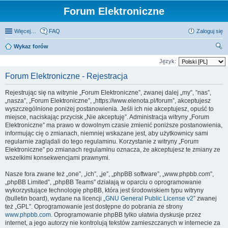
Forum Elektroniczne
Więcej…
FAQ
Zaloguj się
Wykaz forów
zu
Język:
kaj
Forum Elektroniczne - Rejestracja
Rejestrując się na witrynie „Forum Elektroniczne”, zwanej dalej „my”, ”nas”,
„nasza”, „Forum Elektroniczne”, „https://www.elenota.pl/forum”, akceptujesz
wyszczególnione poniżej postanowienia. Jeśli ich nie akceptujesz, opuść to
miejsce, naciskając przycisk „Nie akceptuję”. Administracja witryny „Forum
Elektroniczne” ma prawo w dowolnym czasie zmienić poniższe postanowienia,
informując cię o zmianach, niemniej wskazane jest, aby użytkownicy sami
regularnie zaglądali do tego regulaminu. Korzystanie z witryny „Forum
Elektroniczne” po zmianach regulaminu oznacza, że akceptujesz te zmiany ze
wszelkimi konsekwencjami prawnymi.
Nasze fora zwane też „one”, „ich”, „je”, „phpBB software”, „www.phpbb.com”,
„phpBB Limited”, „phpBB Teams” działają w oparciu o oprogramowanie
wykorzystujące technologię phpBB, która jest środowiskiem typu witryny
(bulletin board), wydane na licencji „
GNU General Public License v2
” zwanej
też „GPL”. Oprogramowanie jest dostępne do pobrania ze strony
www.phpbb.com
. Oprogramowanie phpBB tylko ułatwia dyskusje przez
internet, a jego autorzy nie kontrolują tekstów zamieszczanych w internecie za