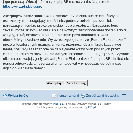
jego pomocą. Więcej informacji o phpBB można znaleźć na stronie
https://www.phpbb.com/
.
Akceptujesz zakaz publikowania wypowiedzi o charakterze obraźliwym,
oszczerczym, propagującym treści niezgodne z polskim prawem lub
naruszającym cudze prawa autorskie i dobra osobiste. Naruszenie tego
zakazu może skutkować dla ciebie całkowitym zablokowaniem dostępu do tej
witryny, a twój dostawca internetu zostanie powiadomiony o twoim
niewłaściwym zachowaniu. Wyrażasz zgodę na to, że „Forum Elektroniczne”
może w każdej chwili usunąć, zmienić, przenieść lub zamknąć każdy twój
temat, post. Wyrażasz zgodę na zapisywanie wszystkich podanych przez
ciebie informacji w naszej bazie danych. Informacje te nie będą przekazywane
nikomu bez twojej zgody, ale ani „Forum Elektroniczne”, ani phpBB Limited nie
ponosi odpowiedzialności za włamania do witryny, podczas których może
dojść do kradzieży danych.
Wykaz forów
Kontakt z nami
Zespół administracyjny
Technologię dostarcza
phpBB
® Forum Software © phpBB Limited
Polski pakiet językowy dostarcza
phpBB.pl