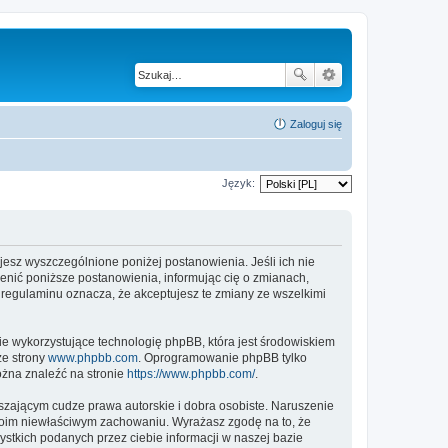
Zaloguj się
Język:
tujesz wyszczególnione poniżej postanowienia. Jeśli ich nie
ienić poniższe postanowienia, informując cię o zmianach,
h regulaminu oznacza, że akceptujesz te zmiany ze wszelkimi
ie wykorzystujące technologię phpBB, która jest środowiskiem
ze strony
www.phpbb.com
. Oprogramowanie phpBB tylko
ożna znaleźć na stronie
https://www.phpbb.com/
.
zającym cudze prawa autorskie i dobra osobiste. Naruszenie
twoim niewłaściwym zachowaniu. Wyrażasz zgodę na to, że
stkich podanych przez ciebie informacji w naszej bazie