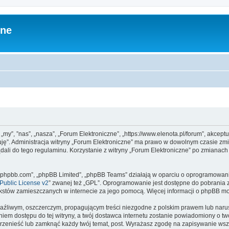
zne
 „my”, ”nas”, „nasza”, „Forum Elektroniczne”, „https://www.elenota.pl/forum”, akcep
tuję”. Administracja witryny „Forum Elektroniczne” ma prawo w dowolnym czasie zm
ądali do tego regulaminu. Korzystanie z witryny „Forum Elektroniczne” po zmianac
www.phpbb.com”, „phpBB Limited”, „phpBB Teams” działają w oparciu o oprogramowan
ublic License v2
” zwanej też „GPL”. Oprogramowanie jest dostępne do pobrania 
ą tekstów zamieszczanych w internecie za jego pomocą. Więcej informacji o phpBB m
aźliwym, oszczerczym, propagującym treści niezgodne z polskim prawem lub narus
iem dostępu do tej witryny, a twój dostawca internetu zostanie powiadomiony o 
przenieść lub zamknąć każdy twój temat, post. Wyrażasz zgodę na zapisywanie wszy