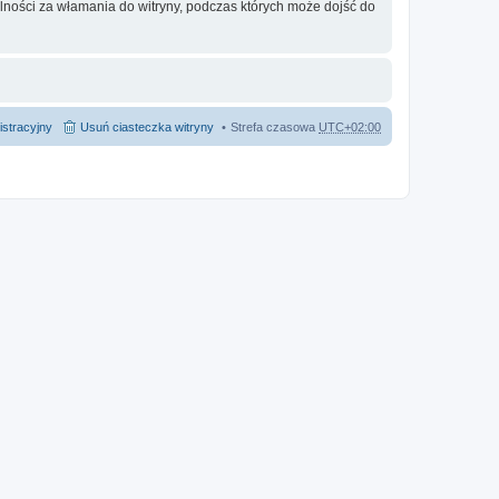
lności za włamania do witryny, podczas których może dojść do
istracyjny
Usuń ciasteczka witryny
Strefa czasowa
UTC+02:00