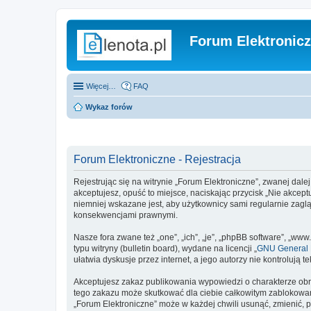
Forum Elektronic
Więcej…
FAQ
Wykaz forów
Forum Elektroniczne - Rejestracja
Rejestrując się na witrynie „Forum Elektroniczne”, zwanej dalej
akceptujesz, opuść to miejsce, naciskając przycisk „Nie akcep
niemniej wskazane jest, aby użytkownicy sami regularnie zagl
konsekwencjami prawnymi.
Nasze fora zwane też „one”, „ich”, „je”, „phpBB software”, „
typu witryny (bulletin board), wydane na licencji „
GNU General P
ułatwia dyskusje przez internet, a jego autorzy nie kontroluj
Akceptujesz zakaz publikowania wypowiedzi o charakterze obr
tego zakazu może skutkować dla ciebie całkowitym zablokowan
„Forum Elektroniczne” może w każdej chwili usunąć, zmienić, 