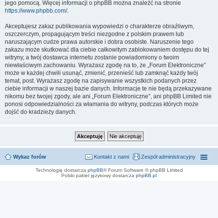
jego pomocą. Więcej informacji o phpBB można znaleźć na stronie
https://www.phpbb.com/
.
Akceptujesz zakaz publikowania wypowiedzi o charakterze obraźliwym,
oszczerczym, propagującym treści niezgodne z polskim prawem lub
naruszającym cudze prawa autorskie i dobra osobiste. Naruszenie tego
zakazu może skutkować dla ciebie całkowitym zablokowaniem dostępu do tej
witryny, a twój dostawca internetu zostanie powiadomiony o twoim
niewłaściwym zachowaniu. Wyrażasz zgodę na to, że „Forum Elektroniczne”
może w każdej chwili usunąć, zmienić, przenieść lub zamknąć każdy twój
temat, post. Wyrażasz zgodę na zapisywanie wszystkich podanych przez
ciebie informacji w naszej bazie danych. Informacje te nie będą przekazywane
nikomu bez twojej zgody, ale ani „Forum Elektroniczne”, ani phpBB Limited nie
ponosi odpowiedzialności za włamania do witryny, podczas których może
dojść do kradzieży danych.
Wykaz forów
Kontakt z nami
Zespół administracyjny
Technologię dostarcza
phpBB
® Forum Software © phpBB Limited
Polski pakiet językowy dostarcza
phpBB.pl