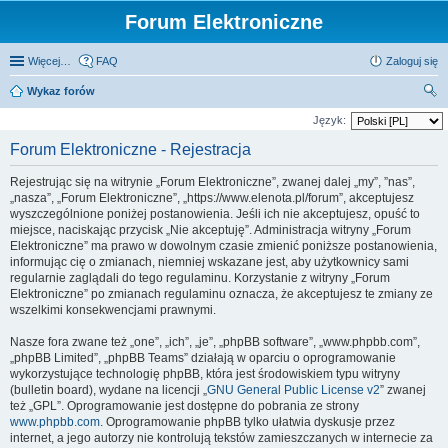
Forum Elektroniczne
Więcej…
FAQ
Zaloguj się
Wykaz forów
zu
Język:
kaj
Forum Elektroniczne - Rejestracja
Rejestrując się na witrynie „Forum Elektroniczne”, zwanej dalej „my”, ”nas”,
„nasza”, „Forum Elektroniczne”, „https://www.elenota.pl/forum”, akceptujesz
wyszczególnione poniżej postanowienia. Jeśli ich nie akceptujesz, opuść to
miejsce, naciskając przycisk „Nie akceptuję”. Administracja witryny „Forum
Elektroniczne” ma prawo w dowolnym czasie zmienić poniższe postanowienia,
informując cię o zmianach, niemniej wskazane jest, aby użytkownicy sami
regularnie zaglądali do tego regulaminu. Korzystanie z witryny „Forum
Elektroniczne” po zmianach regulaminu oznacza, że akceptujesz te zmiany ze
wszelkimi konsekwencjami prawnymi.
Nasze fora zwane też „one”, „ich”, „je”, „phpBB software”, „www.phpbb.com”,
„phpBB Limited”, „phpBB Teams” działają w oparciu o oprogramowanie
wykorzystujące technologię phpBB, która jest środowiskiem typu witryny
(bulletin board), wydane na licencji „
GNU General Public License v2
” zwanej
też „GPL”. Oprogramowanie jest dostępne do pobrania ze strony
www.phpbb.com
. Oprogramowanie phpBB tylko ułatwia dyskusje przez
internet, a jego autorzy nie kontrolują tekstów zamieszczanych w internecie za