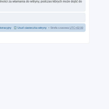
lności za włamania do witryny, podczas których może dojść do
istracyjny
Usuń ciasteczka witryny
Strefa czasowa
UTC+02:00