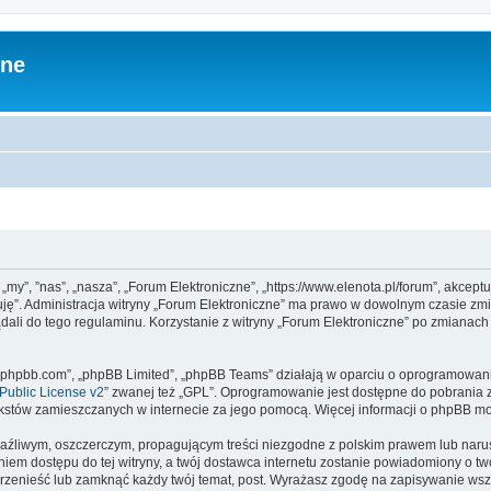
zne
 „my”, ”nas”, „nasza”, „Forum Elektroniczne”, „https://www.elenota.pl/forum”, akcep
tuję”. Administracja witryny „Forum Elektroniczne” ma prawo w dowolnym czasie zm
ądali do tego regulaminu. Korzystanie z witryny „Forum Elektroniczne” po zmianac
www.phpbb.com”, „phpBB Limited”, „phpBB Teams” działają w oparciu o oprogramowan
ublic License v2
” zwanej też „GPL”. Oprogramowanie jest dostępne do pobrania 
ą tekstów zamieszczanych w internecie za jego pomocą. Więcej informacji o phpBB m
aźliwym, oszczerczym, propagującym treści niezgodne z polskim prawem lub narus
iem dostępu do tej witryny, a twój dostawca internetu zostanie powiadomiony o 
przenieść lub zamknąć każdy twój temat, post. Wyrażasz zgodę na zapisywanie wszy