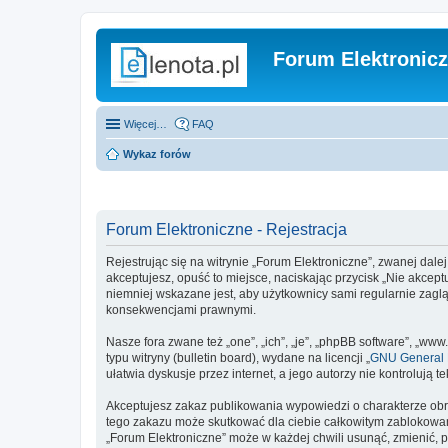
Forum Elektronic
Więcej…
FAQ
Wykaz forów
Forum Elektroniczne - Rejestracja
Rejestrując się na witrynie „Forum Elektroniczne”, zwanej dalej
akceptujesz, opuść to miejsce, naciskając przycisk „Nie akcep
niemniej wskazane jest, aby użytkownicy sami regularnie zagl
konsekwencjami prawnymi.
Nasze fora zwane też „one”, „ich”, „je”, „phpBB software”, „
typu witryny (bulletin board), wydane na licencji „
GNU General P
ułatwia dyskusje przez internet, a jego autorzy nie kontroluj
Akceptujesz zakaz publikowania wypowiedzi o charakterze obr
tego zakazu może skutkować dla ciebie całkowitym zablokowan
„Forum Elektroniczne” może w każdej chwili usunąć, zmienić, 