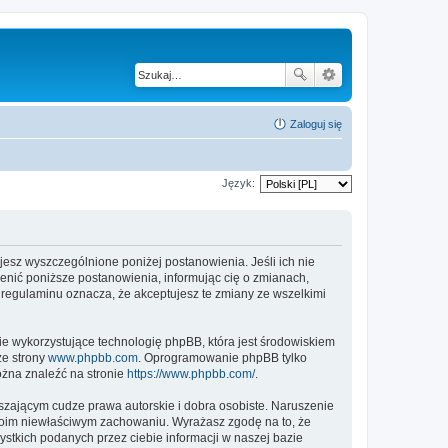
Zaloguj się
Język:
tujesz wyszczególnione poniżej postanowienia. Jeśli ich nie
ienić poniższe postanowienia, informując cię o zmianach,
h regulaminu oznacza, że akceptujesz te zmiany ze wszelkimi
ie wykorzystujące technologię phpBB, która jest środowiskiem
ze strony
www.phpbb.com
. Oprogramowanie phpBB tylko
ożna znaleźć na stronie
https://www.phpbb.com/
.
zającym cudze prawa autorskie i dobra osobiste. Naruszenie
twoim niewłaściwym zachowaniu. Wyrażasz zgodę na to, że
stkich podanych przez ciebie informacji w naszej bazie