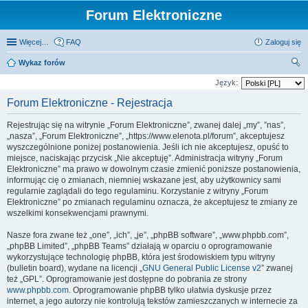
Forum Elektroniczne
Więcej…
FAQ
Zaloguj się
Wykaz forów
zu
Język:
kaj
Forum Elektroniczne - Rejestracja
Rejestrując się na witrynie „Forum Elektroniczne”, zwanej dalej „my”, ”nas”,
„nasza”, „Forum Elektroniczne”, „https://www.elenota.pl/forum”, akceptujesz
wyszczególnione poniżej postanowienia. Jeśli ich nie akceptujesz, opuść to
miejsce, naciskając przycisk „Nie akceptuję”. Administracja witryny „Forum
Elektroniczne” ma prawo w dowolnym czasie zmienić poniższe postanowienia,
informując cię o zmianach, niemniej wskazane jest, aby użytkownicy sami
regularnie zaglądali do tego regulaminu. Korzystanie z witryny „Forum
Elektroniczne” po zmianach regulaminu oznacza, że akceptujesz te zmiany ze
wszelkimi konsekwencjami prawnymi.
Nasze fora zwane też „one”, „ich”, „je”, „phpBB software”, „www.phpbb.com”,
„phpBB Limited”, „phpBB Teams” działają w oparciu o oprogramowanie
wykorzystujące technologię phpBB, która jest środowiskiem typu witryny
(bulletin board), wydane na licencji „
GNU General Public License v2
” zwanej
też „GPL”. Oprogramowanie jest dostępne do pobrania ze strony
www.phpbb.com
. Oprogramowanie phpBB tylko ułatwia dyskusje przez
internet, a jego autorzy nie kontrolują tekstów zamieszczanych w internecie za