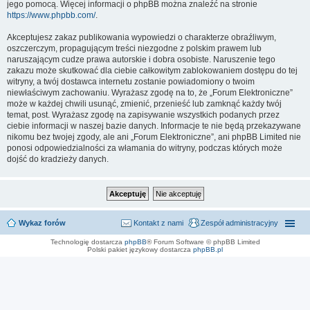
jego pomocą. Więcej informacji o phpBB można znaleźć na stronie
https://www.phpbb.com/
.
Akceptujesz zakaz publikowania wypowiedzi o charakterze obraźliwym,
oszczerczym, propagującym treści niezgodne z polskim prawem lub
naruszającym cudze prawa autorskie i dobra osobiste. Naruszenie tego
zakazu może skutkować dla ciebie całkowitym zablokowaniem dostępu do tej
witryny, a twój dostawca internetu zostanie powiadomiony o twoim
niewłaściwym zachowaniu. Wyrażasz zgodę na to, że „Forum Elektroniczne”
może w każdej chwili usunąć, zmienić, przenieść lub zamknąć każdy twój
temat, post. Wyrażasz zgodę na zapisywanie wszystkich podanych przez
ciebie informacji w naszej bazie danych. Informacje te nie będą przekazywane
nikomu bez twojej zgody, ale ani „Forum Elektroniczne”, ani phpBB Limited nie
ponosi odpowiedzialności za włamania do witryny, podczas których może
dojść do kradzieży danych.
Wykaz forów
Kontakt z nami
Zespół administracyjny
Technologię dostarcza
phpBB
® Forum Software © phpBB Limited
Polski pakiet językowy dostarcza
phpBB.pl