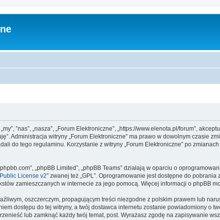
zne
 „my”, ”nas”, „nasza”, „Forum Elektroniczne”, „https://www.elenota.pl/forum”, akcep
tuję”. Administracja witryny „Forum Elektroniczne” ma prawo w dowolnym czasie zm
ądali do tego regulaminu. Korzystanie z witryny „Forum Elektroniczne” po zmianac
www.phpbb.com”, „phpBB Limited”, „phpBB Teams” działają w oparciu o oprogramowan
ublic License v2
” zwanej też „GPL”. Oprogramowanie jest dostępne do pobrania 
ą tekstów zamieszczanych w internecie za jego pomocą. Więcej informacji o phpBB m
aźliwym, oszczerczym, propagującym treści niezgodne z polskim prawem lub narus
iem dostępu do tej witryny, a twój dostawca internetu zostanie powiadomiony o 
przenieść lub zamknąć każdy twój temat, post. Wyrażasz zgodę na zapisywanie wszy