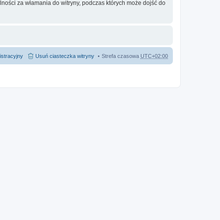
lności za włamania do witryny, podczas których może dojść do
istracyjny
Usuń ciasteczka witryny
Strefa czasowa
UTC+02:00