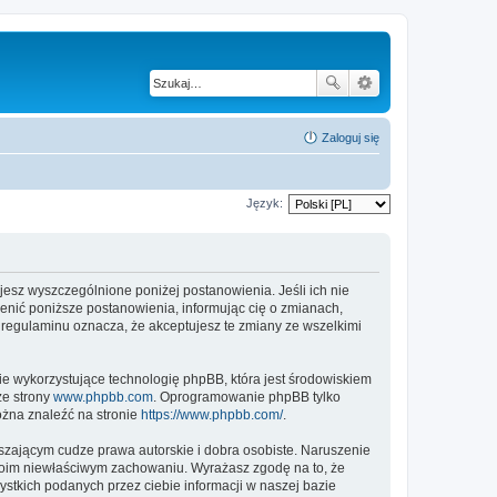
Zaloguj się
Język:
tujesz wyszczególnione poniżej postanowienia. Jeśli ich nie
ienić poniższe postanowienia, informując cię o zmianach,
h regulaminu oznacza, że akceptujesz te zmiany ze wszelkimi
ie wykorzystujące technologię phpBB, która jest środowiskiem
ze strony
www.phpbb.com
. Oprogramowanie phpBB tylko
ożna znaleźć na stronie
https://www.phpbb.com/
.
zającym cudze prawa autorskie i dobra osobiste. Naruszenie
twoim niewłaściwym zachowaniu. Wyrażasz zgodę na to, że
stkich podanych przez ciebie informacji w naszej bazie