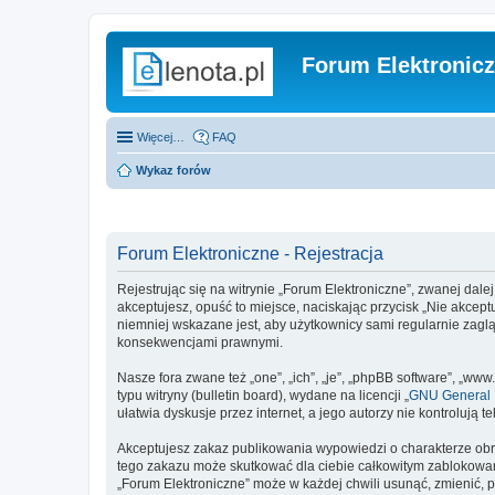
Forum Elektronic
Więcej…
FAQ
Wykaz forów
Forum Elektroniczne - Rejestracja
Rejestrując się na witrynie „Forum Elektroniczne”, zwanej dalej
akceptujesz, opuść to miejsce, naciskając przycisk „Nie akcep
niemniej wskazane jest, aby użytkownicy sami regularnie zagl
konsekwencjami prawnymi.
Nasze fora zwane też „one”, „ich”, „je”, „phpBB software”, „
typu witryny (bulletin board), wydane na licencji „
GNU General P
ułatwia dyskusje przez internet, a jego autorzy nie kontroluj
Akceptujesz zakaz publikowania wypowiedzi o charakterze obr
tego zakazu może skutkować dla ciebie całkowitym zablokowan
„Forum Elektroniczne” może w każdej chwili usunąć, zmienić, 