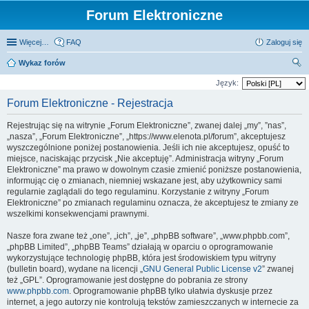
Forum Elektroniczne
Więcej…
FAQ
Zaloguj się
Wykaz forów
zu
Język:
kaj
Forum Elektroniczne - Rejestracja
Rejestrując się na witrynie „Forum Elektroniczne”, zwanej dalej „my”, ”nas”,
„nasza”, „Forum Elektroniczne”, „https://www.elenota.pl/forum”, akceptujesz
wyszczególnione poniżej postanowienia. Jeśli ich nie akceptujesz, opuść to
miejsce, naciskając przycisk „Nie akceptuję”. Administracja witryny „Forum
Elektroniczne” ma prawo w dowolnym czasie zmienić poniższe postanowienia,
informując cię o zmianach, niemniej wskazane jest, aby użytkownicy sami
regularnie zaglądali do tego regulaminu. Korzystanie z witryny „Forum
Elektroniczne” po zmianach regulaminu oznacza, że akceptujesz te zmiany ze
wszelkimi konsekwencjami prawnymi.
Nasze fora zwane też „one”, „ich”, „je”, „phpBB software”, „www.phpbb.com”,
„phpBB Limited”, „phpBB Teams” działają w oparciu o oprogramowanie
wykorzystujące technologię phpBB, która jest środowiskiem typu witryny
(bulletin board), wydane na licencji „
GNU General Public License v2
” zwanej
też „GPL”. Oprogramowanie jest dostępne do pobrania ze strony
www.phpbb.com
. Oprogramowanie phpBB tylko ułatwia dyskusje przez
internet, a jego autorzy nie kontrolują tekstów zamieszczanych w internecie za