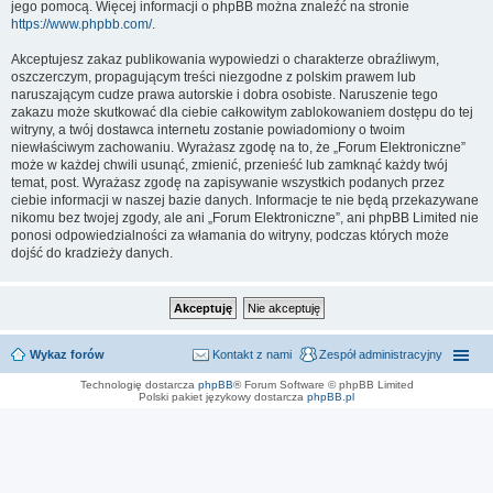
jego pomocą. Więcej informacji o phpBB można znaleźć na stronie
https://www.phpbb.com/
.
Akceptujesz zakaz publikowania wypowiedzi o charakterze obraźliwym,
oszczerczym, propagującym treści niezgodne z polskim prawem lub
naruszającym cudze prawa autorskie i dobra osobiste. Naruszenie tego
zakazu może skutkować dla ciebie całkowitym zablokowaniem dostępu do tej
witryny, a twój dostawca internetu zostanie powiadomiony o twoim
niewłaściwym zachowaniu. Wyrażasz zgodę na to, że „Forum Elektroniczne”
może w każdej chwili usunąć, zmienić, przenieść lub zamknąć każdy twój
temat, post. Wyrażasz zgodę na zapisywanie wszystkich podanych przez
ciebie informacji w naszej bazie danych. Informacje te nie będą przekazywane
nikomu bez twojej zgody, ale ani „Forum Elektroniczne”, ani phpBB Limited nie
ponosi odpowiedzialności za włamania do witryny, podczas których może
dojść do kradzieży danych.
Wykaz forów
Kontakt z nami
Zespół administracyjny
Technologię dostarcza
phpBB
® Forum Software © phpBB Limited
Polski pakiet językowy dostarcza
phpBB.pl