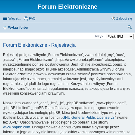
Forum Elektroniczne
Więcej…
FAQ
Zaloguj się
Wykaz forów
zu
Język:
kaj
Forum Elektroniczne - Rejestracja
Rejestrując się na witrynie „Forum Elektroniczne”, zwanej dalej „my”, ”nas”,
„nasza”, „Forum Elektroniczne”, „https://www.elenota.pl/forum”, akceptujesz
wyszczególnione poniżej postanowienia. Jeśli ich nie akceptujesz, opuść to
miejsce, naciskając przycisk „Nie akceptuję”. Administracja witryny „Forum
Elektroniczne” ma prawo w dowolnym czasie zmienić poniższe postanowienia,
informując cię o zmianach, niemniej wskazane jest, aby użytkownicy sami
regularnie zaglądali do tego regulaminu. Korzystanie z witryny „Forum
Elektroniczne” po zmianach regulaminu oznacza, że akceptujesz te zmiany ze
wszelkimi konsekwencjami prawnymi.
Nasze fora zwane też „one”, „ich”, „je”, „phpBB software”, „www.phpbb.com”,
„phpBB Limited”, „phpBB Teams” działają w oparciu o oprogramowanie
wykorzystujące technologię phpBB, która jest środowiskiem typu witryny
(bulletin board), wydane na licencji „
GNU General Public License v2
” zwanej
też „GPL”. Oprogramowanie jest dostępne do pobrania ze strony
www.phpbb.com
. Oprogramowanie phpBB tylko ułatwia dyskusje przez
internet, a jego autorzy nie kontrolują tekstów zamieszczanych w internecie za