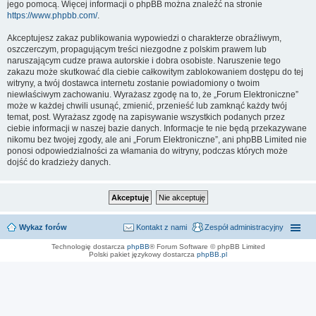
jego pomocą. Więcej informacji o phpBB można znaleźć na stronie
https://www.phpbb.com/
.
Akceptujesz zakaz publikowania wypowiedzi o charakterze obraźliwym,
oszczerczym, propagującym treści niezgodne z polskim prawem lub
naruszającym cudze prawa autorskie i dobra osobiste. Naruszenie tego
zakazu może skutkować dla ciebie całkowitym zablokowaniem dostępu do tej
witryny, a twój dostawca internetu zostanie powiadomiony o twoim
niewłaściwym zachowaniu. Wyrażasz zgodę na to, że „Forum Elektroniczne”
może w każdej chwili usunąć, zmienić, przenieść lub zamknąć każdy twój
temat, post. Wyrażasz zgodę na zapisywanie wszystkich podanych przez
ciebie informacji w naszej bazie danych. Informacje te nie będą przekazywane
nikomu bez twojej zgody, ale ani „Forum Elektroniczne”, ani phpBB Limited nie
ponosi odpowiedzialności za włamania do witryny, podczas których może
dojść do kradzieży danych.
Wykaz forów
Kontakt z nami
Zespół administracyjny
Technologię dostarcza
phpBB
® Forum Software © phpBB Limited
Polski pakiet językowy dostarcza
phpBB.pl