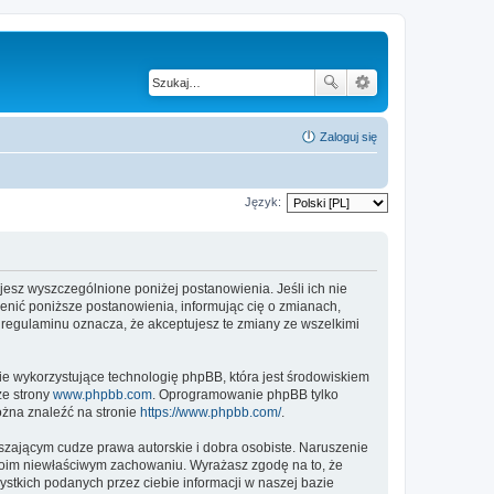
Zaloguj się
Język:
tujesz wyszczególnione poniżej postanowienia. Jeśli ich nie
ienić poniższe postanowienia, informując cię o zmianach,
h regulaminu oznacza, że akceptujesz te zmiany ze wszelkimi
ie wykorzystujące technologię phpBB, która jest środowiskiem
ze strony
www.phpbb.com
. Oprogramowanie phpBB tylko
ożna znaleźć na stronie
https://www.phpbb.com/
.
zającym cudze prawa autorskie i dobra osobiste. Naruszenie
twoim niewłaściwym zachowaniu. Wyrażasz zgodę na to, że
stkich podanych przez ciebie informacji w naszej bazie