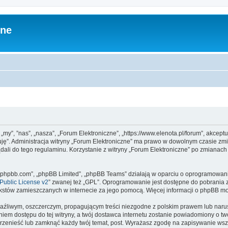
zne
 „my”, ”nas”, „nasza”, „Forum Elektroniczne”, „https://www.elenota.pl/forum”, akcep
tuję”. Administracja witryny „Forum Elektroniczne” ma prawo w dowolnym czasie zm
ądali do tego regulaminu. Korzystanie z witryny „Forum Elektroniczne” po zmianac
www.phpbb.com”, „phpBB Limited”, „phpBB Teams” działają w oparciu o oprogramowan
ublic License v2
” zwanej też „GPL”. Oprogramowanie jest dostępne do pobrania 
ą tekstów zamieszczanych w internecie za jego pomocą. Więcej informacji o phpBB m
aźliwym, oszczerczym, propagującym treści niezgodne z polskim prawem lub narus
iem dostępu do tej witryny, a twój dostawca internetu zostanie powiadomiony o 
przenieść lub zamknąć każdy twój temat, post. Wyrażasz zgodę na zapisywanie wszy