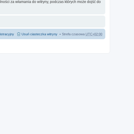
lności za włamania do witryny, podczas których może dojść do
istracyjny
Usuń ciasteczka witryny
Strefa czasowa
UTC+02:00