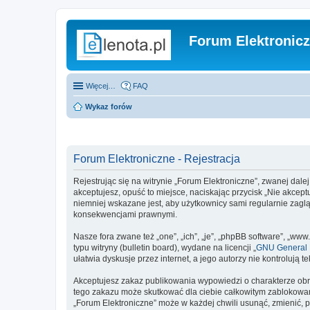
Forum Elektronic
Więcej…
FAQ
Wykaz forów
Forum Elektroniczne - Rejestracja
Rejestrując się na witrynie „Forum Elektroniczne”, zwanej dalej
akceptujesz, opuść to miejsce, naciskając przycisk „Nie akcep
niemniej wskazane jest, aby użytkownicy sami regularnie zagl
konsekwencjami prawnymi.
Nasze fora zwane też „one”, „ich”, „je”, „phpBB software”, „
typu witryny (bulletin board), wydane na licencji „
GNU General P
ułatwia dyskusje przez internet, a jego autorzy nie kontroluj
Akceptujesz zakaz publikowania wypowiedzi o charakterze obr
tego zakazu może skutkować dla ciebie całkowitym zablokowan
„Forum Elektroniczne” może w każdej chwili usunąć, zmienić, 