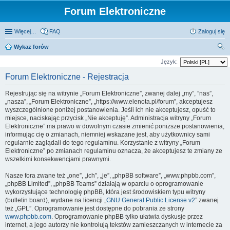
Forum Elektroniczne
Więcej…
FAQ
Zaloguj się
Wykaz forów
zu
Język:
kaj
Forum Elektroniczne - Rejestracja
Rejestrując się na witrynie „Forum Elektroniczne”, zwanej dalej „my”, ”nas”,
„nasza”, „Forum Elektroniczne”, „https://www.elenota.pl/forum”, akceptujesz
wyszczególnione poniżej postanowienia. Jeśli ich nie akceptujesz, opuść to
miejsce, naciskając przycisk „Nie akceptuję”. Administracja witryny „Forum
Elektroniczne” ma prawo w dowolnym czasie zmienić poniższe postanowienia,
informując cię o zmianach, niemniej wskazane jest, aby użytkownicy sami
regularnie zaglądali do tego regulaminu. Korzystanie z witryny „Forum
Elektroniczne” po zmianach regulaminu oznacza, że akceptujesz te zmiany ze
wszelkimi konsekwencjami prawnymi.
Nasze fora zwane też „one”, „ich”, „je”, „phpBB software”, „www.phpbb.com”,
„phpBB Limited”, „phpBB Teams” działają w oparciu o oprogramowanie
wykorzystujące technologię phpBB, która jest środowiskiem typu witryny
(bulletin board), wydane na licencji „
GNU General Public License v2
” zwanej
też „GPL”. Oprogramowanie jest dostępne do pobrania ze strony
www.phpbb.com
. Oprogramowanie phpBB tylko ułatwia dyskusje przez
internet, a jego autorzy nie kontrolują tekstów zamieszczanych w internecie za