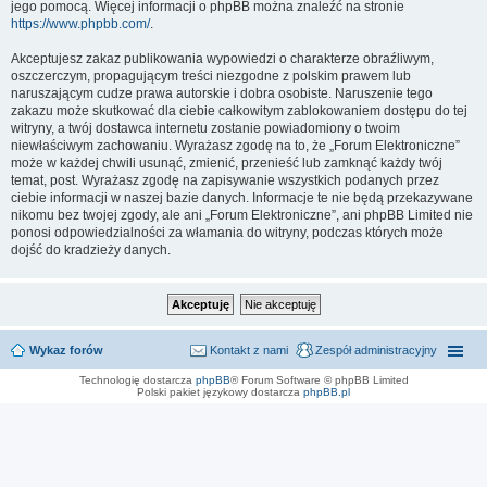
jego pomocą. Więcej informacji o phpBB można znaleźć na stronie
https://www.phpbb.com/
.
Akceptujesz zakaz publikowania wypowiedzi o charakterze obraźliwym,
oszczerczym, propagującym treści niezgodne z polskim prawem lub
naruszającym cudze prawa autorskie i dobra osobiste. Naruszenie tego
zakazu może skutkować dla ciebie całkowitym zablokowaniem dostępu do tej
witryny, a twój dostawca internetu zostanie powiadomiony o twoim
niewłaściwym zachowaniu. Wyrażasz zgodę na to, że „Forum Elektroniczne”
może w każdej chwili usunąć, zmienić, przenieść lub zamknąć każdy twój
temat, post. Wyrażasz zgodę na zapisywanie wszystkich podanych przez
ciebie informacji w naszej bazie danych. Informacje te nie będą przekazywane
nikomu bez twojej zgody, ale ani „Forum Elektroniczne”, ani phpBB Limited nie
ponosi odpowiedzialności za włamania do witryny, podczas których może
dojść do kradzieży danych.
Wykaz forów
Kontakt z nami
Zespół administracyjny
Technologię dostarcza
phpBB
® Forum Software © phpBB Limited
Polski pakiet językowy dostarcza
phpBB.pl