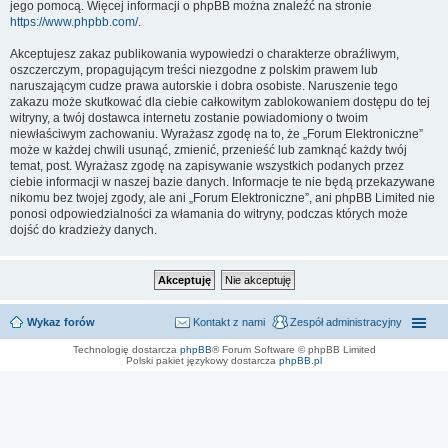
jego pomocą. Więcej informacji o phpBB można znaleźć na stronie
https://www.phpbb.com/
.
Akceptujesz zakaz publikowania wypowiedzi o charakterze obraźliwym,
oszczerczym, propagującym treści niezgodne z polskim prawem lub
naruszającym cudze prawa autorskie i dobra osobiste. Naruszenie tego
zakazu może skutkować dla ciebie całkowitym zablokowaniem dostępu do tej
witryny, a twój dostawca internetu zostanie powiadomiony o twoim
niewłaściwym zachowaniu. Wyrażasz zgodę na to, że „Forum Elektroniczne”
może w każdej chwili usunąć, zmienić, przenieść lub zamknąć każdy twój
temat, post. Wyrażasz zgodę na zapisywanie wszystkich podanych przez
ciebie informacji w naszej bazie danych. Informacje te nie będą przekazywane
nikomu bez twojej zgody, ale ani „Forum Elektroniczne”, ani phpBB Limited nie
ponosi odpowiedzialności za włamania do witryny, podczas których może
dojść do kradzieży danych.
Wykaz forów
Kontakt z nami
Zespół administracyjny
Technologię dostarcza
phpBB
® Forum Software © phpBB Limited
Polski pakiet językowy dostarcza
phpBB.pl