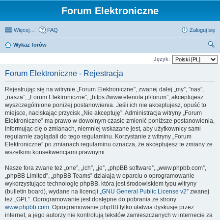
Forum Elektroniczne
Więcej…
FAQ
Zaloguj się
Wykaz forów
zu
Język:
kaj
Forum Elektroniczne - Rejestracja
Rejestrując się na witrynie „Forum Elektroniczne”, zwanej dalej „my”, ”nas”,
„nasza”, „Forum Elektroniczne”, „https://www.elenota.pl/forum”, akceptujesz
wyszczególnione poniżej postanowienia. Jeśli ich nie akceptujesz, opuść to
miejsce, naciskając przycisk „Nie akceptuję”. Administracja witryny „Forum
Elektroniczne” ma prawo w dowolnym czasie zmienić poniższe postanowienia,
informując cię o zmianach, niemniej wskazane jest, aby użytkownicy sami
regularnie zaglądali do tego regulaminu. Korzystanie z witryny „Forum
Elektroniczne” po zmianach regulaminu oznacza, że akceptujesz te zmiany ze
wszelkimi konsekwencjami prawnymi.
Nasze fora zwane też „one”, „ich”, „je”, „phpBB software”, „www.phpbb.com”,
„phpBB Limited”, „phpBB Teams” działają w oparciu o oprogramowanie
wykorzystujące technologię phpBB, która jest środowiskiem typu witryny
(bulletin board), wydane na licencji „
GNU General Public License v2
” zwanej
też „GPL”. Oprogramowanie jest dostępne do pobrania ze strony
www.phpbb.com
. Oprogramowanie phpBB tylko ułatwia dyskusje przez
internet, a jego autorzy nie kontrolują tekstów zamieszczanych w internecie za